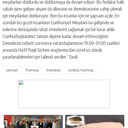
meydanları doldurdu ve doldurmaya da devam ediyor. Bu fedakar halk
sabah işine gidiyor akşam da ülkesine ve demokrasisine sahip çıkmak
için meydanları dolduruyor. Ben bu insanlar için ne yapsam azdır. En
azından bu güzel insanların Cumhuriyet Meydanı’na gelişinde ve
evlerine dönüşünde rahat etmelerini sağlamak için bir karar aldık.
Cumhurbaşkanımız tamam diyene kadar devam ettireceğimiz
Demokrasi nöbeti süresince vatandaşlarımızın 19:00-01:00 saatleri
arasında Hafif Raylı Sistem araçlarımızdan ücretsiz olarak
yararlanabilmeleri için talimat verdim.” Dedi.
samsun
Tramvay
tramway
ücretsiz tramvay