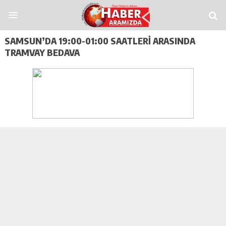
n Siteler
Casitap
Casitoros
Casino Spino
grandpashabet
Jojobet
https://co
SAMSUN’DA 19:00-01:00 SAATLERI ARASINDA
TRAMVAY BEDAVA