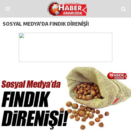
asitoros
Casino Spino
grandpashabet
Jojobet
https://contact.moerleinlage
SOSYAL MEDYA’DA FINDIK DIRENIŞI!