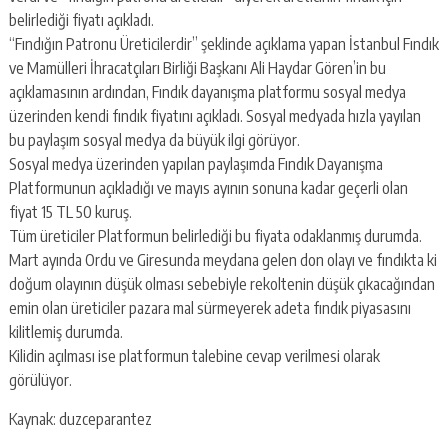
belirlediği fiyatı açıkladı.
“Fındığın Patronu Üreticilerdir” şeklinde açıklama yapan İstanbul Fındık
ve Mamülleri İhracatçıları Birliği Başkanı Ali Haydar Gören’in bu
açıklamasının ardından, Fındık dayanışma platformu sosyal medya
üzerinden kendi fındık fiyatını açıkladı. Sosyal medyada hızla yayılan
bu paylaşım sosyal medya da büyük ilgi görüyor.
Sosyal medya üzerinden yapılan paylaşımda Fındık Dayanışma
Platformunun açıkladığı ve mayıs ayının sonuna kadar geçerli olan
fiyat 15 TL 50 kuruş.
Tüm üreticiler Platformun belirlediği bu fiyata odaklanmış durumda.
Mart ayında Ordu ve Giresunda meydana gelen don olayı ve fındıkta ki
doğum olayının düşük olması sebebiyle rekoltenin düşük çıkacağından
emin olan üreticiler pazara mal sürmeyerek adeta fındık piyasasını
kilitlemiş durumda.
Kilidin açılması ise platformun talebine cevap verilmesi olarak
görülüyor.
Kaynak: duzceparantez