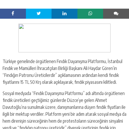
Türkiye genelinde örgütlenen Fındık Dayanışma Platformu, İstanbul
Fındık ve Mamülleri İhracatçıları Birliği Başkanı Ali Haydar Gören’in
“Fındığın Patronu Üreticilerdir” açıklamasının ardından kendi fındık
fiyatlarını 15 TL 50 Krş olarak açıklayarak, fındık piyasasını kilitledi.
Sosyal medyada “Fındık Dayanışma Platformu” adı altında örgütlenen
fındık üreticileri geçtiğimiz günlerde Düzce’ye gelen Ahmet
Davutoğlu’na sunulmak üzere, danışmanlarına düşen fındık fiyatları ile
ilgili bir mektup verdiler. Platform yeni bir adım atarak sosyal medya da
hem direnişin süreceğinin hem de protestoların süreceğinin sinyalini
verdi ve “fındığın patronu üreticidir” diyerek üreticinin fındık için