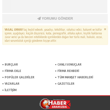
YORUMU GÖNDER
YASAL UYARI!
Suç teşkil edecek, yasadışı, tehditkar, rahatsız edici, hakaret ve küfür
içeren, aşağılayıcı, küçük düşürücü, kaba, pornografik, ahlaka aykırı, kişilik haklarına
zarar verici ya da benzeri niteliklerde içeriklerden doğan her türlü mali, hukuki, cezai,
idari sorumluluk içeriği gönderen kişiye aittir.
BURÇLAR
CANLI SONUÇLAR
FİRMA EKLE
FİRMA REHBERİ
POPÜLER GALERİLER
TÜM MANŞET HABERLERİ
YAZARLAR
GAZETELER
İLETİŞİM