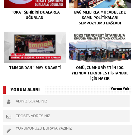
TOKAT ŞEHIDINI DUALARLA
BAĞIMLILIKLA MÜCADELEDE
UĞURLADI
KAMU POLITIKALARI
SEMPOZYUMU BAŞLADI
TMMOB’DAN 1 MAYIS DAVETI
OMÜ, CUMHURIYET’IN 100.
YILINDA TEKNOFEST İSTANBUL
IÇIN HAZIR
Yorum Yok
YORUM ALANI