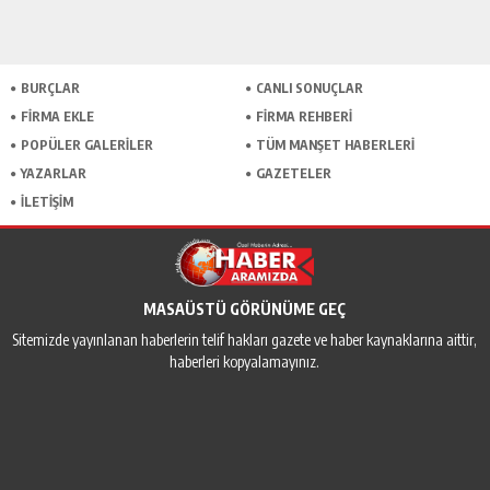
BURÇLAR
CANLI SONUÇLAR
FİRMA EKLE
FİRMA REHBERİ
POPÜLER GALERİLER
TÜM MANŞET HABERLERİ
YAZARLAR
GAZETELER
İLETİŞİM
MASAÜSTÜ GÖRÜNÜME GEÇ
Sitemizde yayınlanan haberlerin telif hakları gazete ve haber kaynaklarına aittir,
haberleri kopyalamayınız.