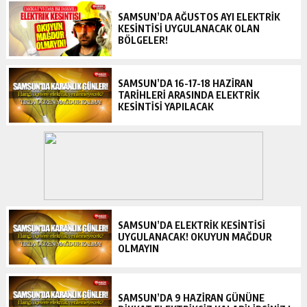
SAMSUN’DA AĞUSTOS AYI ELEKTRIK
KESINTISI UYGULANACAK OLAN
BÖLGELER!
SAMSUN’DA 16-17-18 HAZIRAN
TARIHLERI ARASINDA ELEKTRIK
KESINTISI YAPILACAK
SAMSUN’DA ELEKTRIK KESINTISI
UYGULANACAK! OKUYUN MAĞDUR
OLMAYIN
SAMSUN’DA 9 HAZIRAN GÜNÜNE