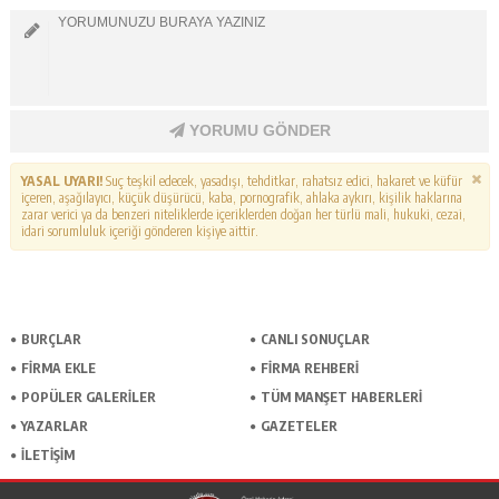
YORUMU GÖNDER
YASAL UYARI!
Suç teşkil edecek, yasadışı, tehditkar, rahatsız edici, hakaret ve küfür
içeren, aşağılayıcı, küçük düşürücü, kaba, pornografik, ahlaka aykırı, kişilik haklarına
zarar verici ya da benzeri niteliklerde içeriklerden doğan her türlü mali, hukuki, cezai,
idari sorumluluk içeriği gönderen kişiye aittir.
BURÇLAR
CANLI SONUÇLAR
FİRMA EKLE
FİRMA REHBERİ
POPÜLER GALERİLER
TÜM MANŞET HABERLERİ
YAZARLAR
GAZETELER
İLETİŞİM