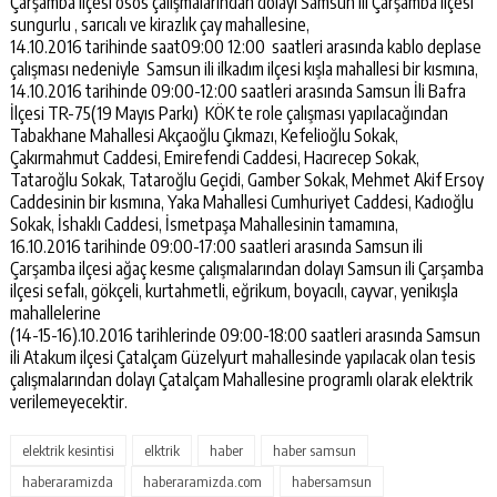
Çarşamba ilçesi osos çalışmalarından dolayı Samsun ili Çarşamba ilçesi
sungurlu , sarıcalı ve kirazlık çay mahallesine,
14.10.2016 tarihinde saat09:00 12:00 saatleri arasında kablo deplase
çalışması nedeniyle Samsun ili ilkadım ilçesi kışla mahallesi bir kısmına,
14.10.2016 tarihinde 09:00-12:00 saatleri arasında Samsun İli Bafra
İlçesi TR-75(19 Mayıs Parkı) KÖK te role çalışması yapılacağından
Tabakhane Mahallesi Akçaoğlu Çıkmazı, Kefelioğlu Sokak,
Çakırmahmut Caddesi, Emirefendi Caddesi, Hacırecep Sokak,
Tataroğlu Sokak, Tataroğlu Geçidi, Gamber Sokak, Mehmet Akif Ersoy
Caddesinin bir kısmına, Yaka Mahallesi Cumhuriyet Caddesi, Kadıoğlu
Sokak, İshaklı Caddesi, İsmetpaşa Mahallesinin tamamına,
16.10.2016 tarihinde 09:00-17:00 saatleri arasında Samsun ili
Çarşamba ilçesi ağaç kesme çalışmalarından dolayı Samsun ili Çarşamba
ilçesi sefalı, gökçeli, kurtahmetli, eğrikum, boyacılı, cayvar, yenikışla
mahallelerine
(14-15-16).10.2016 tarihlerinde 09:00-18:00 saatleri arasında Samsun
ili Atakum ilçesi Çatalçam Güzelyurt mahallesinde yapılacak olan tesis
çalışmalarından dolayı Çatalçam Mahallesine programlı olarak elektrik
verilemeyecektir.
elektrik kesintisi
elktrik
haber
haber samsun
haberaramizda
haberaramizda.com
habersamsun