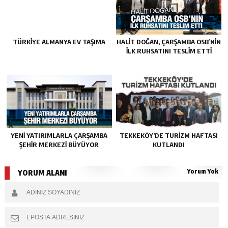
TÜRKIYE ALMANYA EV TAŞIMA
HALIT DOĞAN, ÇARŞAMBA OSB’NIN
İLK RUHSATINI TESLIM ETTI
YENI YATIRIMLARLA ÇARŞAMBA
TEKKEKÖY’DE TURIZM HAFTASI
ŞEHIR MERKEZI BÜYÜYOR
KUTLANDI
Yorum Yok
YORUM ALANI