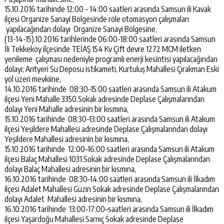
15.10.2016 tarihinde 12:00 – 14:00 saatleri arasında Samsun ili Kavak
ilçesi Organize Sanayi Bölgesinde röle otomasyon çalışmaları
yapılacağından dolayı Organize Sanayi Bölgesine,
(13-14-15).10.2016 tarihlerinde 06:00-18:00 saatleri arasında Samsun
İli Tekkeköy ilçesinde TEİAŞ 154 Kv Çift devre 1272 MCM iletken
yenileme çalışması nedeniyle programlı enerji kesintisi yapılacağından
dolayı; Antyeri Su Deposu istikameti, Kurtuluş Mahallesi Çırakman Eski
yol üzeri mevkiine,
14.10.2016 tarihinde 08:30–15:00 saatleri arasında Samsun ili Atakum
ilçesi Yeni Mahalle 3350.Sokak adresinde Deplase Çalışmalarından
dolayı Yeni Mahalle adresinin bir kısmına,
15.10.2016 tarihinde 08:30–13:00 saatleri arasında Samsun ili Atakum
ilçesi Yeşildere Mahallesi adresinde Deplase Çalışmalarından dolayı
Yeşildere Mahallesi adresinin bir kısmına,
15.10.2016 tarihinde 12:00–16:00 saatleri arasında Samsun ili Atakum
ilçesi Balaç Mahallesi 1031.Sokak adresinde Deplase Çalışmalarından
dolayı Balaç Mahallesi adresinin bir kısmına,
16.10.2016 tarihinde 08:30–14:00 saatleri arasında Samsun ili İlkadım
ilçesi Adalet Mahallesi Güzin Sokak adresinde Deplase Çalışmalarından
dolayı Adalet Mahallesi adresinin bir kısmına,
16.10.2016 tarihinde 13:00-17:00–saatleri arasında Samsun ili İlkadım
ilçesi Yaşardoğu Mahallesi Sarnıç Sokak adresinde Deplase