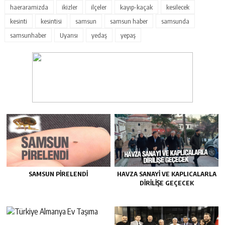
haeraramizda
ikizler
ilçeler
kayıp-kaçak
kesilecek
kesinti
kesintisi
samsun
samsun haber
samsunda
samsunhaber
Uyarısı
yedaş
yepaş
SAMSUN PIRELENDI
HAVZA SANAYI VE KAPLICALARLA
DIRILIŞE GEÇECEK