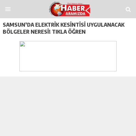
ap
Casitoros
Casino Spino
grandpashabet
Jojobet
https://contact.moerlein
SAMSUN’DA ELEKTRIK KESINTISI UYGULANACAK
BÖLGELER NERESI! TIKLA ÖĞREN