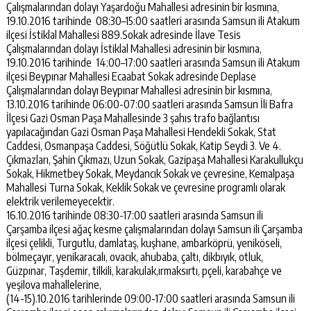
Çalışmalarından dolayı Yaşardoğu Mahallesi adresinin bir kısmına,
19.10.2016 tarihinde 08:30–15:00 saatleri arasında Samsun ili Atakum
ilçesi İstiklal Mahallesi 889.Sokak adresinde İlave Tesis
Çalışmalarından dolayı İstiklal Mahallesi adresinin bir kısmına,
19.10.2016 tarihinde 14:00–17:00 saatleri arasında Samsun ili Atakum
ilçesi Beypınar Mahallesi Ecaabat Sokak adresinde Deplase
Çalışmalarından dolayı Beypınar Mahallesi adresinin bir kısmına,
13.10.2016 tarihinde 06:00-07:00 saatleri arasında Samsun İli Bafra
İlçesi Gazi Osman Paşa Mahallesinde 3 şahıs trafo bağlantısı
yapılacağından Gazi Osman Paşa Mahallesi Hendekli Sokak, Stat
Caddesi, Osmanpaşa Caddesi, Söğütlü Sokak, Katip Seydi 3. Ve 4.
Çıkmazları, Şahin Çıkmazı, Uzun Sokak, Gazipaşa Mahallesi Karakullukçu
Sokak, Hikmetbey Sokak, Meydancık Sokak ve çevresine, Kemalpaşa
Mahallesi Turna Sokak, Keklik Sokak ve çevresine programlı olarak
elektrik verilemeyecektir.
16.10.2016 tarihinde 08:30-17:00 saatleri arasında Samsun ili
Çarşamba ilçesi ağaç kesme çalışmalarından dolayı Samsun ili Çarşamba
ilçesi çelikli, Turgutlu, damlataş, kuşhane, ambarköprü, yeniköseli,
bölmeçayır, yenikaracalı, ovacık, ahubaba, çaltı, dikbıyık, otluk,
Güzpınar, Taşdemir, tilkili, karakulak,ırmaksırtı, pçeli, karabahçe ve
yeşilova mahallelerine,
(14-15).10.2016 tarihlerinde 09:00-17:00 saatleri arasında Samsun ili