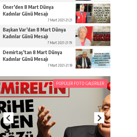
Öner’den 8 Mart Dünya
Kadınlar Günü Mesajı
7 Mart 2021-21:21
Başkan Var’dan 8 Mart Dünya
Kadınlar Günü Mesajı
7 Mart 2021-21:19
Demirtaş’tan 8 Mart Dünya
Kadınlar Günü Mesajı
7 Mart 2021-21:18
POPÜLER FOTO GALERİLER