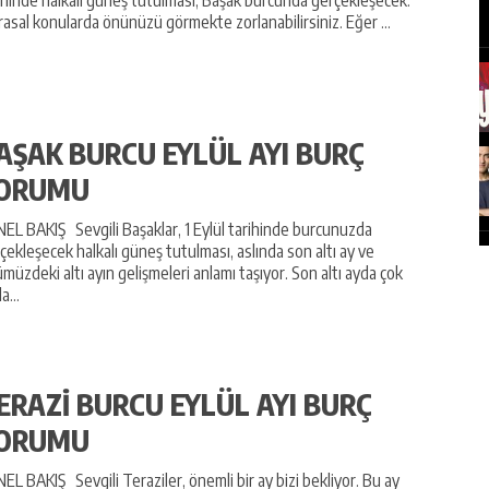
ihinde halkalı güneş tutulması, Başak burcunda gerçekleşecek.
asal konularda önünüzü görmekte zorlanabilirsiniz. Eğer ...
AŞAK BURCU EYLÜL AYI BURÇ
ORUMU
EL BAKIŞ Sevgili Başaklar, 1 Eylül tarihinde burcunuzda
çekleşecek halkalı güneş tutulması, aslında son altı ay ve
müzdeki altı ayın gelişmeleri anlamı taşıyor. Son altı ayda çok
a...
ERAZİ BURCU EYLÜL AYI BURÇ
ORUMU
EL BAKIŞ Sevgili Teraziler, önemli bir ay bizi bekliyor. Bu ay