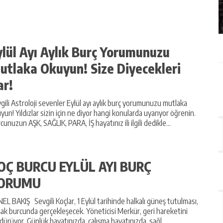
GÜNLÜK HABER AKIŞI
ylül Ayı Aylık Burç Yorumunuzu
utlaka Okuyun! Size Diyecekleri
ar!
gili Astroloji sevenler Eylül ayı aylık burç yorumunuzu mutlaka
yun! Yıldızlar sizin için ne diyor hangi konularda uyarıyor öğrenin.
cunuzun AŞK, SAĞLIK, PARA, İŞ hayatınız ili ilgili dedikle...
OÇ BURCU EYLÜL AYI BURÇ
ORUMU
EL BAKIŞ Sevgili Koçlar, 1 Eylül tarihinde halkalı güneş tutulması,
ak burcunda gerçekleşecek. Yöneticisi Merkür, geri hareketini
dürüyor. Günlük hayatınızda, çalışma hayatınızda, sağl...