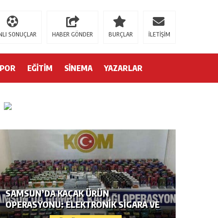
https://contact.moerleinlagerhouse.com/
https://milliol.com/
jojobet giriş
be
NLI SONUÇLAR
HABER GÖNDER
BURÇLAR
İLETİŞİM
SPOR
EĞİTİM
SİNEMA
YAZARLAR
SAMSUN’DA UYUŞTURUCU
OPERASYONU: 4 ŞÜPHELIYE ADLI İŞLEM
SAMSUN