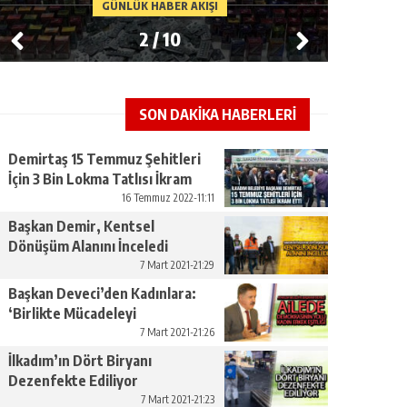
GÜNLÜK HABER AKIŞI
3
/
10
SON DAKİKA HABERLERİ
Demirtaş 15 Temmuz Şehitleri
İçin 3 Bin Lokma Tatlısı İkram
Etti
16 Temmuz 2022-11:11
Başkan Demir, Kentsel
Dönüşüm Alanını İnceledi
7 Mart 2021-21:29
Başkan Deveci’den Kadınlara:
‘Birlikte Mücadeleyi
Yükseltelim’
7 Mart 2021-21:26
İlkadım’ın Dört Biryanı
Dezenfekte Ediliyor
7 Mart 2021-21:23