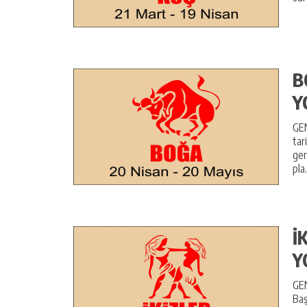
B
Y
GEN
tar
ger
pla.
İ
Y
GEN
Baş