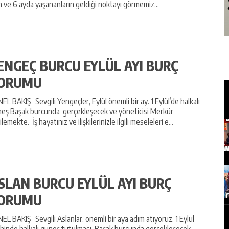
n ve 6 ayda yaşananların geldiği noktayı görmemiz...
ENGEÇ BURCU EYLÜL AYI BURÇ
ORUMU
EL BAKIŞ Sevgili Yengeçler, Eylül önemli bir ay. 1 Eylül’de halkalı
eş Başak burcunda gerçekleşecek ve yöneticisi Merkür
ilemekte. İş hayatınız ve ilişkilerinizle ilgili meseleleri e...
SLAN BURCU EYLÜL AYI BURÇ
ORUMU
EL BAKIŞ Sevgili Aslanlar, önemli bir aya adım atıyoruz. 1 Eylül