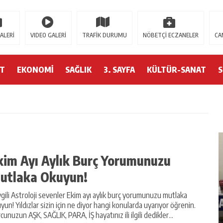
nusu Veren Siteler
Casitap
Casitoros
Casino Spino
grandpashabet
Jojobet
ALERİ
VIDEO GALERİ
TRAFİK DURUMU
NÖBETÇİ ECZANELER
CA
ET
EKONOMİ
SAĞLIK
3. SAYFA
KÜLTÜR-SANAT
kim Ayı Aylık Burç Yorumunuzu
utlaka Okuyun!
gili Astroloji sevenler Ekim ayı aylık burç yorumunuzu mutlaka
ÇLÜ
SAMSUN’DA KAÇAK ÜRÜN
yun! Yıldızlar sizin için ne diyor hangi konularda uyarıyor öğrenin.
OPERASYONU: ELEKTRONIK SIGARA VE
cunuzun AŞK, SAĞLIK, PARA, İŞ hayatınız ili ilgili dedikler...
GIDA TAKVIYESI ELE GEÇIRILDI