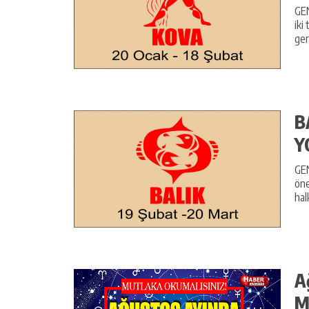
GEN
iki
ger
B
Y
GEN
öne
hal
A
M