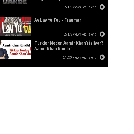
27.178 views kez izlendi
Ay Lav Yu Tuu – Fragman
27.173 views kez izlendi
Türkler Neden Aamir Khan’ı İzliyor?
Aamir Khan Kimdir!
27.099 views kez izlendi