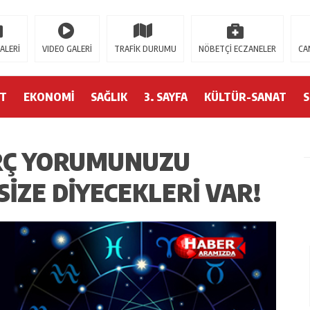
oerleinlagerhouse.com/
https://milliol.com/
jojobet giriş
jojobet
betsmove
ga
ALERİ
VIDEO GALERİ
TRAFİK DURUMU
NÖBETÇİ ECZANELER
CA
ET
EKONOMİ
SAĞLIK
3. SAYFA
KÜLTÜR-SANAT
URÇ YORUMUNUZU
IZE DIYECEKLERI VAR!