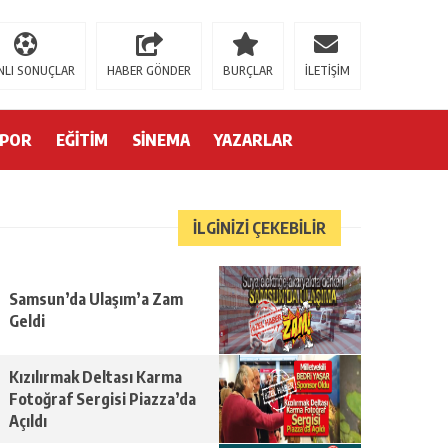
nobet
setrabet
child porn
bahiscasino
jojobet
lunabet
matbet
grandpashabe
NLI SONUÇLAR
HABER GÖNDER
BURÇLAR
İLETİŞİM
SPOR
EĞİTİM
SİNEMA
YAZARLAR
İLGİNİZİ ÇEKEBİLİR
Samsun’da Ulaşım’a Zam
Geldi
Kızılırmak Deltası Karma
Fotoğraf Sergisi Piazza’da
Açıldı