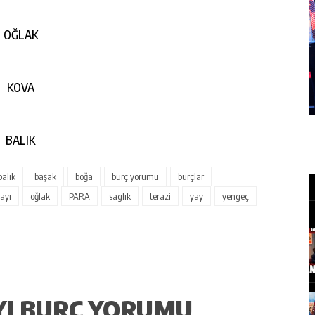
OĞLAK
KOVA
BALIK
balık
başak
boğa
burç yorumu
burçlar
ayı
oğlak
PARA
saglık
terazi
yay
yengeç
YI BURÇ YORUMU