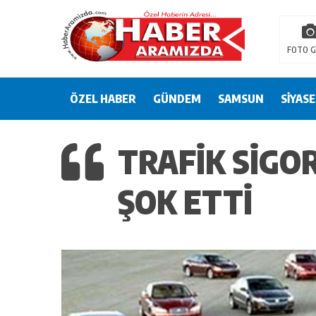
n Siteler
Casitap
Casitoros
Casino Spino
grandpashabet
Jojobet
https://co
FOTO G
ÖZEL HABER
GÜNDEM
SAMSUN
SİYAS
KÜNYE
TRAFIK SIGO
ŞOK ETTI