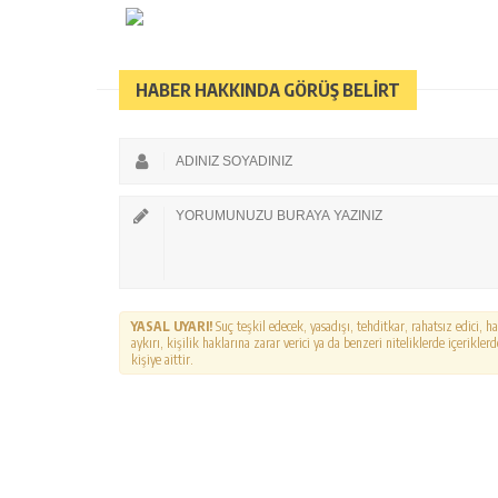
HABER HAKKINDA GÖRÜŞ BELİRT
YASAL UYARI!
Suç teşkil edecek, yasadışı, tehditkar, rahatsız edici, 
aykırı, kişilik haklarına zarar verici ya da benzeri niteliklerde içerikl
kişiye aittir.