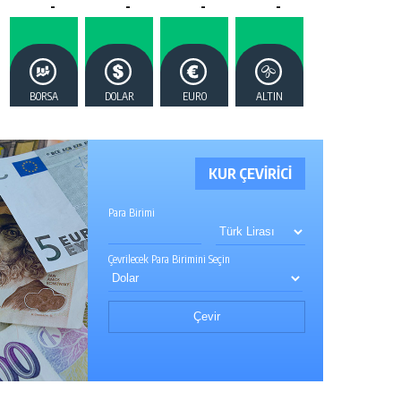
-
-
-
-
BORSA
DOLAR
EURO
ALTIN
KUR ÇEVİRİCİ
Para Birimi
Çevrilecek Para Birimini Seçin
Çevir