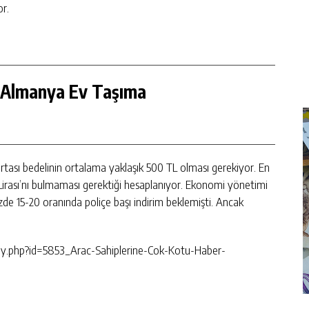
or.
 Almanya Ev Taşıma
ortası bedelinin ortalama yaklaşık 500 TL olması gerekiyor. En
Lirası’nı bulmaması gerektiği hesaplanıyor. Ekonomi yönetimi
zde 15-20 oranında poliçe başı indirim beklemişti. Ancak
.php?id=5853_Arac-Sahiplerine-Cok-Kotu-Haber-