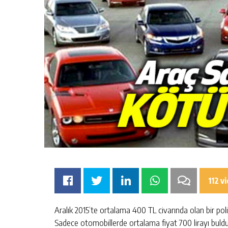
112 v
Aralık 2015’te ortalama 400 TL civarında olan bir poliç
Sadece otomobillerde ortalama fiyat 700 lirayı buldu. 