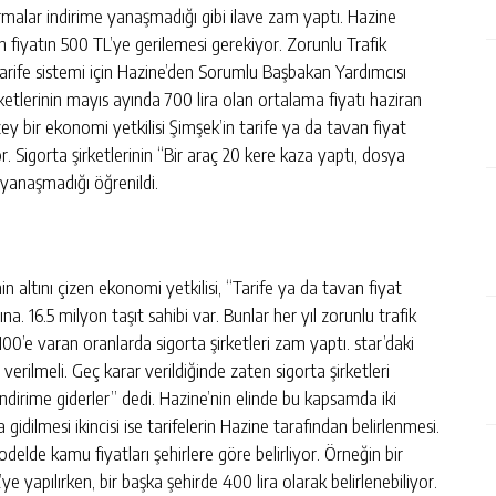
malar indirime yanaşmadığı gibi ilave zam yaptı. Hazine
n fiyatın 500 TL’ye gerilemesi gerekiyor. Zorunlu Trafik
 tarife sistemi için Hazine’den Sorumlu Başbakan Yardımcısı
etlerinin mayıs ayında 700 lira olan ortalama fiyatı haziran
ey bir ekonomi yetkilisi Şimşek’in tarife ya da tavan fiyat
r. Sigorta şirketlerinin “Bir araç 20 kere kaza yaptı, dosya
e yanaşmadığı öğrenildi.
in altını çizen ekonomi yetkilisi, “Tarife ya da tavan fiyat
a. 16.5 milyon taşıt sahibi var. Bunlar her yıl zorunlu trafik
00’e varan oranlarda sigorta şirketleri zam yaptı. star’daki
rilmeli. Geç karar verildiğinde zaten sigorta şirketleri
indirime giderler” dedi. Hazine’nin elinde bu kapsamda iki
gidilmesi ikincisi ise tarifelerin Hazine tarafından belirlenmesi.
elde kamu fiyatları şehirlere göre belirliyor. Örneğin bir
e yapılırken, bir başka şehirde 400 lira olarak belirlenebiliyor.