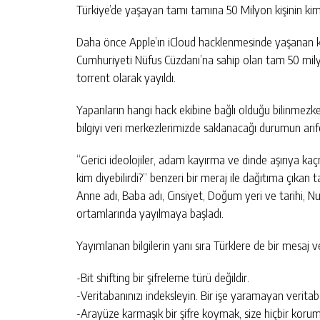
Türkiye’de yaşayan tamı tamına 50 Milyon kişinin kimlik
Daha önce Apple’ın iCloud hacklenmesinde yaşanan kişi
Cumhuriyeti Nüfus Cüzdanı’na sahip olan tam 50 milyon
torrent olarak yayıldı.
Yapanların hangi hack ekibine bağlı olduğu bilinmezken
bilgiyi veri merkezlerimizde saklanacağı durumun ari
“Gerici ideolojiler, adam kayırma ve dinde aşırıya ka
kim diyebilirdi?” benzeri bir meraj ile dağıtıma çıka
Anne adı, Baba adı, Cinsiyet, Doğum yeri ve tarihi, Nuf
ortamlarında yayılmaya başladı.
Yayımlanan bilgilerin yanı sıra Türklere de bir mesaj v
-Bit shifting bir şifreleme türü değildir.
-Veritabanınızı indeksleyin. Bir işe yaramayan verita
-Arayüze karmaşık bir şifre koymak, size hiçbir koru