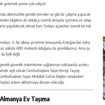
ale getirmek yerine yok ediyor!
a ülkemizdeki gerekli merciiler ne gibi bir çalışma yapacak,
Verilen bilgilerin de oldukça önemli detaylar içermesi ve sahip
işlemi yapabilecek olması tüm Türkiye açısından önemli bir risk
emeliyiz. O, bir ülkeyi yönetme konusunda Erdoğan’dan daha
radan aslında ABD merkezli olduğunu da görebiliyoruz. Ama şu
a belli değil.
 gerekli güvenlik önlemlerinin sağlanması noktasında aceleci
 sitede açık olarak Cumhurbaşkanı Sayın Recep Tayyip
mhurbaşkanı Sayın Abdullah Gül’ün bilgileri sunulurken
Detayları sizlere akltarmaya devam edeceğiz.
 Almanya Ev Taşıma