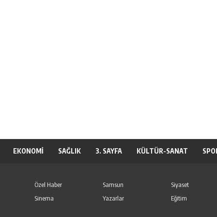
EKONOMİ
SAĞLIK
3. SAYFA
KÜLTÜR-SANAT
SPO
Özel Haber
Samsun
Siyaset
Sinema
Yazarlar
Eğitim