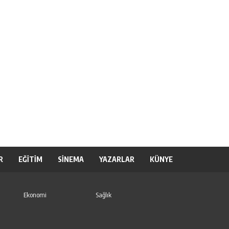
R
EĞİTİM
SİNEMA
YAZARLAR
KÜNYE
Ekonomi
Sağlık