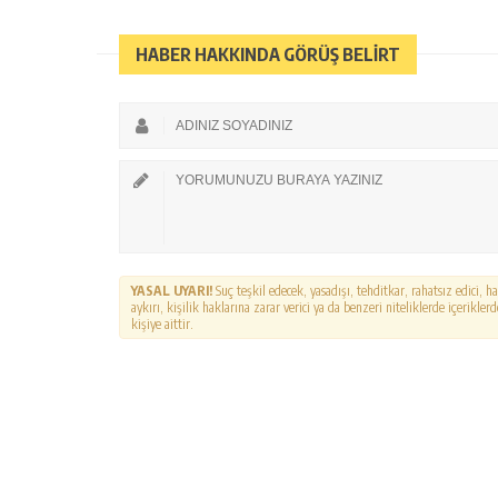
HABER HAKKINDA GÖRÜŞ BELİRT
YASAL UYARI!
Suç teşkil edecek, yasadışı, tehditkar, rahatsız edici, 
aykırı, kişilik haklarına zarar verici ya da benzeri niteliklerde içerikl
kişiye aittir.