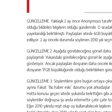
GÜNCELLEME: Yaklaşık 2 ay önce Anonymous tarafından
olduğu bildirilen bilgilerin olduğu gündemde. O sırada
yayınlandığı belirtilmişti. Paylaşılan sitede 6GB büyü
ediliyor. 2 ay önceki durumda söylenen 2010 yılı seçm
GÜNCELLEME 2: Aşağıda görebileceğiniz görsel daha ön
paylaşımdı. Yukarıdaki görebileceğiniz görsel ile aşağ
gösteriyor. Ancak paylaşılan dosyanın daha önceki ile
dosyanın 17GB büyüklüğünde olduğu belirtilirken gü
GÜNCELLEME 3: Söylentilere göre bugün ortaya çıkan b
aynısı. Fakat “Bu haber eski” durumu yok arkadaşlar
Hatta konusu geçen sitede yukarıda belirttiğim gibi açı
söylentiler doğruysa şu anda internette çatır çatır tor
Eğer 2010 yılında reşit olup oy kullanabilecek kişiler