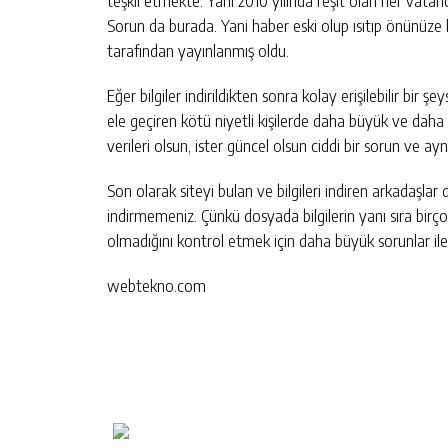
teşkil etmekte. Yani 2010 yılında reşit olan her vatandaş
Sorun da burada. Yani haber eski olup ısıtıp önünüze ko
tarafından yayınlanmış oldu.
Eğer bilgiler indirildikten sonra kolay erişilebilir bir
ele geçiren kötü niyetli kişilerde daha büyük ve daha c
verileri olsun, ister güncel olsun ciddi bir sorun ve 
Son olarak siteyi bulan ve bilgileri indiren arkadaşla
indirmemeniz. Çünkü dosyada bilgilerin yanı sıra birçok
olmadığını kontrol etmek için daha büyük sorunlar ile k
webtekno.com