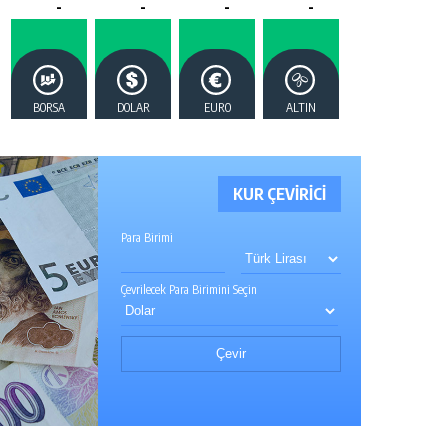
-
-
-
-
BORSA
DOLAR
EURO
ALTIN
KUR ÇEVİRİCİ
Para Birimi
Çevrilecek Para Birimini Seçin
Çevir