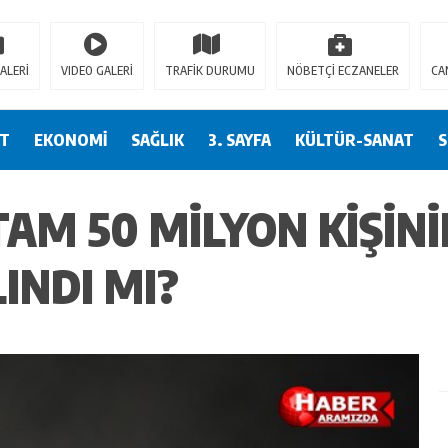
ct.moerleinlagerhouse.com/
https://milliol.com/
jojobet giriş
betsmove
bets
ALERİ
VIDEO GALERİ
TRAFİK DURUMU
NÖBETÇİ ECZANELER
CA
ET
EKONOMİ
SAĞLIK
3. SAYFA
KÜLTÜR-SANAT
AM 50 MILYON KIŞINI
LINDI MI?