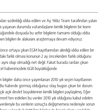
 sızdırıldığı iddia edilen ve Ay Yıldız Team tarafından yalan
ki yaşanan durumda vatandaşların kimlik bilgilerin bir kısmı
klüğündeki dosyada bu sefer bilgilerin tamamı olduğu iddia
en bilgileri ile alakasını araştırmaya devam ediyoruz.
ce ortaya çıkan EGM kayıtlarından alındığı iddia edilen bir
ıdaki farklı olması konunun 2 ay öncekinden farklı olduğunu
 aynı olup olmadığı net değil. Fakat burada rardan çıkan
ncel haberimizdeki 6GB büyüklüğünde.
ilgiler daha önce yayımlanan 2010 yılı seçim kayıtlarının
. Bu haberde görmüş olduğunuz olay bugün çıkan bir durum.
k açık devlet büyüklerinin kimlik bilgileri paylaşılmış. Eğer
rent’ten indirilen bu veriler 2010 yılı olduğunu kabul edelim.
in verileriyle bu verilerin sonuçta değişmemesi nedeniyle sorun