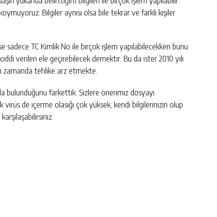
ın yukarıda belirttiğim bilgileri ile birçok işlem yapılabilir.
ymuyoruz. Bilgiler aynısı olsa bile tekrar ve farklı kişiler
 şeyse sadece TC Kimlik No ile birçok işlem yapılabilecekken bunu
iddi verileri ele geçirebilecek demektir. Bu da ister 2010 yılı
aynı zamanda tehlike arz etmekte.
r da bulunduğunu farkettik. Sizlere önerimiz dosyayı
 virüs de içerme olasığı çok yüksek, kendi bilgilerinizin olup
arşılaşabilirsiniz.