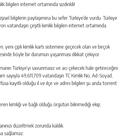
 bilgileri internet ortamında sızdırıldı!
sel bilgilerin paylaşımına bu sefer Türkiye’de vurdu. Türkiye
 vatandaşın çeşitli kimlik bilgileri internet ortamında
, yeni çipli kimlik kartı sistemine geçecek olan ve birçok
fesinde böyle bir durumun yaşanması dikkat çekiyor.
çmanın Türkiye’yi savunmasız ve acı çekecek hale getireceğini
n tam sayıyla 49,611,709 vatandaşın TC Kimlik No, Ad-Soyad,
üsa kayıtlı olduğu il ve ilçe ve adres bilgileri şu anda torrent
eren kimliği ve bağlı olduğu örgütün bilinmediği ekip;
banınızı düzeltmek zorunda kaldık.
ma sağlamaz.