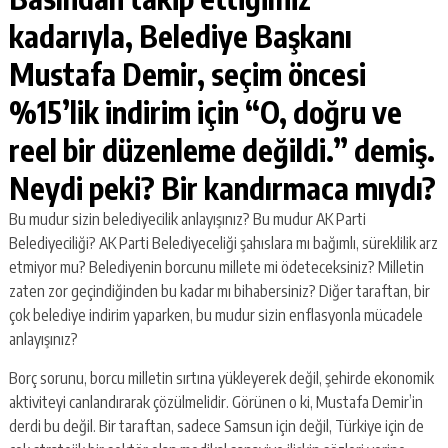
kadarıyla, Belediye Başkanı
Mustafa Demir, seçim öncesi
%15’lik indirim için “O, doğru ve
reel bir düzenleme değildi.” demiş.
Neydi peki? Bir kandırmaca mıydı?
Bu mudur sizin belediyecilik anlayışınız? Bu mudur AK Parti
Belediyeciliği? AK Parti Belediyeceliği şahıslara mı bağımlı, süreklilik arz
etmiyor mu? Belediyenin borcunu millete mi ödeteceksiniz? Milletin
zaten zor geçindiğinden bu kadar mı bihabersiniz? Diğer taraftan, bir
çok belediye indirim yaparken, bu mudur sizin enflasyonla mücadele
anlayışınız?
Borç sorunu, borcu milletin sırtına yükleyerek değil, şehirde ekonomik
aktiviteyi canlandırarak çözülmelidir. Görünen o ki, Mustafa Demir’in
derdi bu değil. Bir taraftan, sadece Samsun için değil, Türkiye için de