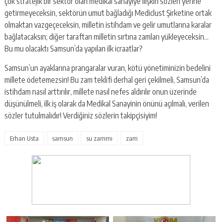
çok stratejik bir sektör olan medikal sanayiye ilişkin sözleri yerine
getirmeyeceksin, sektörün umut bağladığı Mediclust Şirketine ortak
olmaktan vazgeçeceksin, milletin istihdam ve gelir umutlarına karalar
bağlatacaksın; diğer taraftan milletin sırtına zamları yükleyeceksin…
Bu mu olacaktı Samsun’da yapılan ilk icraatlar?
Samsun’un ayaklarına prangaralar vuran, kötü yönetiminizin bedelini
millete ödetemezsin! Bu zam teklifi derhal geri çekilmeli, Samsun’da
istihdam nasıl arttırılır, millete nasıl nefes aldırılır onun üzerinde
düşünülmeli, ilk iş olarak da Medikal Sanayinin önünü açılmalı, verilen
sözler tutulmalıdır! Verdiğiniz sözlerin takipçisiyim!
Erhan Usta
samsun
su zammı
zam