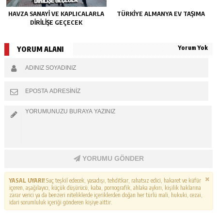
HAVZA SANAYI VE KAPLICALARLA
TÜRKIYE ALMANYA EV TAŞIMA
DIRILIŞE GEÇECEK
Yorum Yok
YORUM ALANI
YORUMU GÖNDER
YASAL UYARI!
Suç teşkil edecek, yasadışı, tehditkar, rahatsız edici, hakaret ve küfür
içeren, aşağılayıcı, küçük düşürücü, kaba, pornografik, ahlaka aykırı, kişilik haklarına
zarar verici ya da benzeri niteliklerde içeriklerden doğan her türlü mali, hukuki, cezai,
idari sorumluluk içeriği gönderen kişiye aittir.