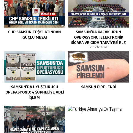
CHP SAMSUN TEŞKILATINDAN
SAMSUN’DA KAÇAK ÜRÜN
GÜÇLÜ MESAJ
OPERASYONU: ELEKTRONIK
SIGARA VE GIDA TAKVIYESI ELE
GEÇIRILDI
SAMSUN’DA UYUŞTURUCU
SAMSUN PIRELENDI
OPERASYONU: 4 ŞÜPHELIYE ADLI
İŞLEM