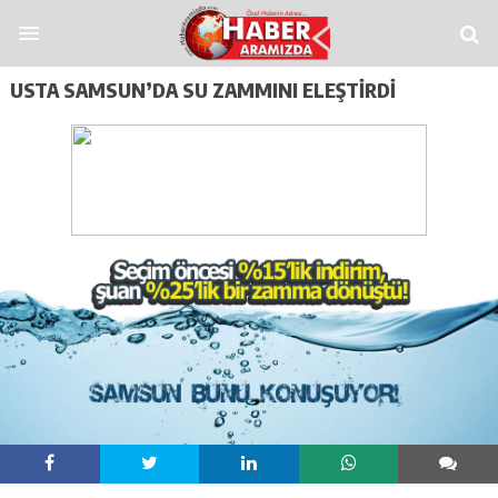
abet
funbahis
tümbet
betosfer
Deneme Bonusu Veren Siteler
Deneme Bonu
USTA SAMSUN’DA SU ZAMMINI ELEŞTİRDİ