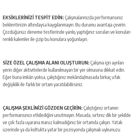
EKSİKLERİNİZİ TESPİT EDİN:
Çalışmalarınızda performansınız
beklentinizin altındaysa kaygılanmayın. Bu durumu avantaja çevirin.
Çözdüğünüz deneme testlerinde yanlış yaptığınız soruları ve konuları
renkli kalemler ile çizip bu konulara yoğunlaşın.
SİZE ÖZEL ÇALIŞMA ALANI OLUŞTURUN:
Çalışma için ayrılan
yerin diğer aktivitelerde kullanılmayan bir yer olmasına dikkat edin.
Eğer buna imkân yoksa, çalıştığınız mekânda/masada birkaç ufak
değişiklik ile farklı bir ortam yaratılabilirsiniz.
ÇALIŞMA ŞEKLİNİZİ GÖZDEN GEÇİRİN:
Çalıştığınız ortamın
performansınızı etkilediğini unutmayın. Masada, sırtınız dik bir şekilde
ve çok fazla uyarana maruz kalmadığınız bir ortamda çalışın. Yatak
üzerinde ya da koltukta yatar bir pozisyonda çalışmak uykunuzu