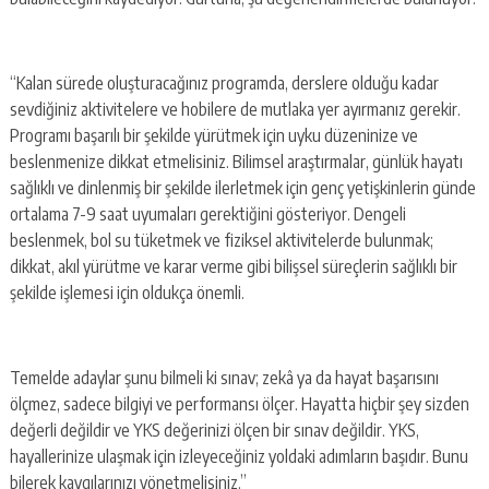
“Kalan sürede oluşturacağınız programda, derslere olduğu kadar
sevdiğiniz aktivitelere ve hobilere de mutlaka yer ayırmanız gerekir.
Programı başarılı bir şekilde yürütmek için uyku düzeninize ve
beslenmenize dikkat etmelisiniz. Bilimsel araştırmalar, günlük hayatı
sağlıklı ve dinlenmiş bir şekilde ilerletmek için genç yetişkinlerin günde
ortalama 7-9 saat uyumaları gerektiğini gösteriyor. Dengeli
beslenmek, bol su tüketmek ve fiziksel aktivitelerde bulunmak;
dikkat, akıl yürütme ve karar verme gibi bilişsel süreçlerin sağlıklı bir
şekilde işlemesi için oldukça önemli.
Temelde adaylar şunu bilmeli ki sınav; zekâ ya da hayat başarısını
ölçmez, sadece bilgiyi ve performansı ölçer. Hayatta hiçbir şey sizden
değerli değildir ve YKS değerinizi ölçen bir sınav değildir. YKS,
hayallerinize ulaşmak için izleyeceğiniz yoldaki adımların başıdır. Bunu
bilerek kaygılarınızı yönetmelisiniz.”