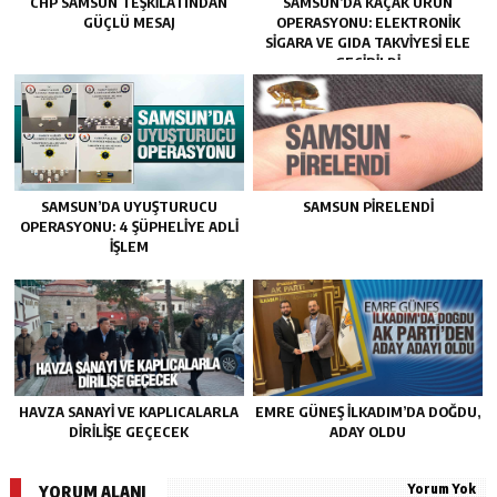
CHP SAMSUN TEŞKILATINDAN
SAMSUN’DA KAÇAK ÜRÜN
GÜÇLÜ MESAJ
OPERASYONU: ELEKTRONIK
SIGARA VE GIDA TAKVIYESI ELE
GEÇIRILDI
SAMSUN’DA UYUŞTURUCU
SAMSUN PIRELENDI
OPERASYONU: 4 ŞÜPHELIYE ADLI
İŞLEM
HAVZA SANAYI VE KAPLICALARLA
EMRE GÜNEŞ İLKADIM’DA DOĞDU,
DIRILIŞE GEÇECEK
ADAY OLDU
Yorum Yok
YORUM ALANI