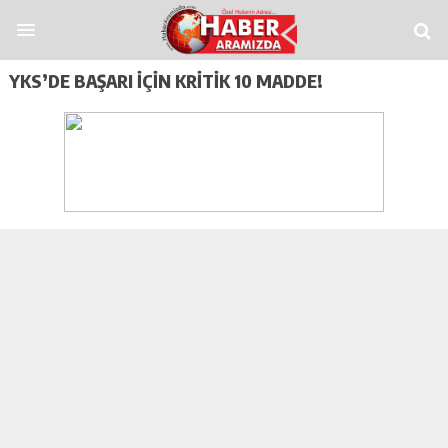
grandpashabet
funbahis
tümbet
betosfer
Deneme Bonusu Veren Siteler
D
YKS’DE BAŞARI İÇIN KRITIK 10 MADDE!