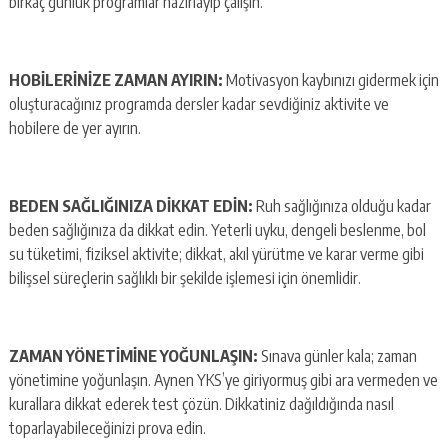
birkaç günlük programlar hazırlayıp çalışın.
HOBİLERİNİZE ZAMAN AYIRIN:
Motivasyon kaybınızı gidermek için
oluşturacağınız programda dersler kadar sevdiğiniz aktivite ve
hobilere de yer ayırın.
BEDEN SAĞLIĞINIZA DİKKAT EDİN:
Ruh sağlığınıza olduğu kadar
beden sağlığınıza da dikkat edin. Yeterli uyku, dengeli beslenme, bol
su tüketimi, fiziksel aktivite; dikkat, akıl yürütme ve karar verme gibi
bilişsel süreçlerin sağlıklı bir şekilde işlemesi için önemlidir.
ZAMAN YÖNETİMİNE YOĞUNLAŞIN:
Sınava günler kala; zaman
yönetimine yoğunlaşın. Aynen YKS’ye giriyormuş gibi ara vermeden ve
kurallara dikkat ederek test çözün. Dikkatiniz dağıldığında nasıl
toparlayabileceğinizi prova edin.