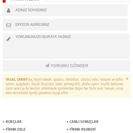
YORUMU GÖNDER
YASAL UYARI!
Suç teşkil edecek, yasadışı, tehditkar, rahatsız edici, hakaret ve küfür
içeren, aşağılayıcı, küçük düşürücü, kaba, pornografik, ahlaka aykırı, kişilik haklarına
zarar verici ya da benzeri niteliklerde içeriklerden doğan her türlü mali, hukuki, cezai,
idari sorumluluk içeriği gönderen kişiye aittir.
BURÇLAR
CANLI SONUÇLAR
FİRMA EKLE
FİRMA REHBERİ