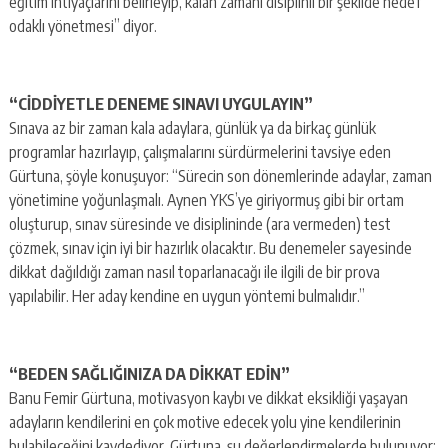
eğitim ihtiyaçlarını belirleyip, kalan zamanı disiplinli bir şekilde hedef
odaklı yönetmesi” diyor.
“CİDDİYETLE DENEME SINAVI UYGULAYIN”
Sınava az bir zaman kala adaylara, günlük ya da birkaç günlük
programlar hazırlayıp, çalışmalarını sürdürmelerini tavsiye eden
Gürtuna, şöyle konuşuyor: “Sürecin son dönemlerinde adaylar, zaman
yönetimine yoğunlaşmalı. Aynen YKS’ye giriyormuş gibi bir ortam
oluşturup, sınav süresinde ve disiplininde (ara vermeden) test
çözmek, sınav için iyi bir hazırlık olacaktır. Bu denemeler sayesinde
dikkat dağıldığı zaman nasıl toparlanacağı ile ilgili de bir prova
yapılabilir. Her aday kendine en uygun yöntemi bulmalıdır.”
“BEDEN SAĞLIĞINIZA DA DİKKAT EDİN”
Banu Femir Gürtuna, motivasyon kaybı ve dikkat eksikliği yaşayan
adayların kendilerini en çok motive edecek yolu yine kendilerinin
bulabileceğini kaydediyor. Gürtuna, şu değerlendirmelerde bulunuyor: