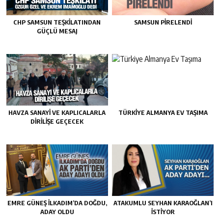
CHP SAMSUN TEŞKILATINDAN
SAMSUN PIRELENDI
GÜÇLÜ MESAJ
HAVZA SANAYI VE KAPLICALARLA
TÜRKIYE ALMANYA EV TAŞIMA
DIRILIŞE GEÇECEK
EMRE GÜNEŞ İLKADIM’DA DOĞDU,
ATAKUMLU SEYHAN KARAOĞLAN’I
ADAY OLDU
İSTIYOR