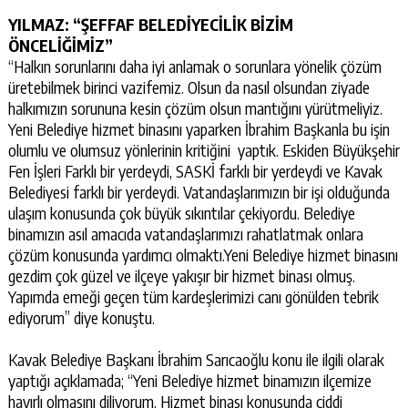
YILMAZ: “ŞEFFAF BELEDİYECİLİK BİZİM
ÖNCELİĞİMİZ”
“Halkın sorunlarını daha iyi anlamak o sorunlara yönelik çözüm
üretebilmek birinci vazifemiz. Olsun da nasıl olsundan ziyade
halkımızın sorununa kesin çözüm olsun mantığını yürütmeliyiz.
Yeni Belediye hizmet binasını yaparken İbrahim Başkanla bu işin
olumlu ve olumsuz yönlerinin kritiğini yaptık. Eskiden Büyükşehir
Fen İşleri Farklı bir yerdeydi, SASKİ farklı bir yerdeydi ve Kavak
Belediyesi farklı bir yerdeydi. Vatandaşlarımızın bir işi olduğunda
ulaşım konusunda çok büyük sıkıntılar çekiyordu. Belediye
binamızın asıl amacıda vatandaşlarımızı rahatlatmak onlara
çözüm konusunda yardımcı olmaktı.Yeni Belediye hizmet binasını
gezdim çok güzel ve ilçeye yakışır bir hizmet binası olmuş.
Yapımda emeği geçen tüm kardeşlerimizi canı gönülden tebrik
ediyorum” diye konuştu.
Kavak Belediye Başkanı İbrahim Sarıcaoğlu konu ile ilgili olarak
yaptığı açıklamada; “Yeni Belediye hizmet binamızın ilçemize
hayırlı olmasını diliyorum. Hizmet binası konusunda ciddi