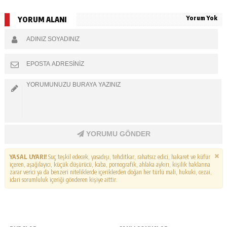
Yorum Yok
YORUM ALANI
YORUMU GÖNDER
YASAL UYARI!
Suç teşkil edecek, yasadışı, tehditkar, rahatsız edici, hakaret ve küfür
içeren, aşağılayıcı, küçük düşürücü, kaba, pornografik, ahlaka aykırı, kişilik haklarına
zarar verici ya da benzeri niteliklerde içeriklerden doğan her türlü mali, hukuki, cezai,
idari sorumluluk içeriği gönderen kişiye aittir.