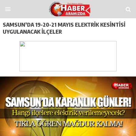
sitap
Casitoros
Casino Spino
grandpashabet
Jojobet
https://contact.moerl
SAMSUN’DA 19-20-21 MAYIS ELEKTRIK KESINTISI
UYGULANACAK İLÇELER