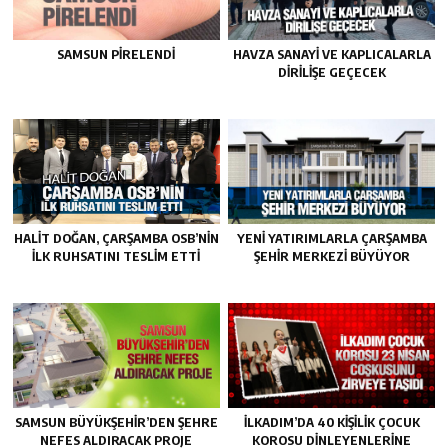
SAMSUN PIRELENDI
HAVZA SANAYI VE KAPLICALARLA
DIRILIŞE GEÇECEK
HALIT DOĞAN, ÇARŞAMBA OSB’NIN
YENI YATIRIMLARLA ÇARŞAMBA
İLK RUHSATINI TESLIM ETTI
ŞEHIR MERKEZI BÜYÜYOR
SAMSUN BÜYÜKŞEHIR’DEN ŞEHRE
İLKADIM’DA 40 KIŞILIK ÇOCUK
NEFES ALDIRACAK PROJE
KOROSU DINLEYENLERINE