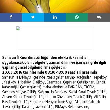
Samsun İl Koordinatörlüğünden elektrik kesintisi
uygulanacak olan bölgeler, zaman dilimi ve işin içeriği ile ilgili
yapılan güncel bilgilendirme şöyledir:
20.05.2016 tarihlerinde 08:30-18:00 saatleri arasında
Samsun ili 19Mayıs İlçesinde , tesis çalışması yapılacağından Tepeköy
, Yeşilköy , Hibeköy , Dağköy , Esentepe, Çepinler, Çetirlipınar , Çandır,
Karacaoğlu, Çamlıca(kısmi) mahallelerine ve PAR-SAN, TİGEM,
Sammey Meyve Çiftliği, Sağlam Un Fabrikası, Saski, Saral Tavuk Çiftliği,
Ahsen Kömür Tavuk Çiftliği, İbrahim Güvensoy Tavuk Çiftliği, Ali Galip
Baş Tavuk Çiftliği, Esentepe Nebyan İçme Suyu, Mahmut Çakmak
Tavuk Çifliği, Karakoç tavuk çiftliği, 19Mayıs Belediyesi’ne,