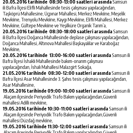
20.05.2016 tarihinde 08:30-13:00 saatleri arasında
Samsun
ili Bafra İlçesi Elifli Mahallesinde tesis çalışması yapılacağından,
Taşköprü Mahallesine, Üçpınar Mahallesi, Merkez Mevkiine, Meşelik
Mevkiine, Trenyolu Mevkiine, Kaygı Mevkiine, Elifli Mahallesi, Merkez
Mevkiine, Gültepe Mevkiine ve Yeşilküre Organik Tarım’a,
20.05.2016 tarihinde 08:30-18:00 saatleri arasında
Samsun
ili Bafra İlçesi Doğanca Mahallesinde deplase çalışması yapılacağından,
Doğanca Mahallesi, Altınova Mahallesi Başkayalılar ve Karaboğaz
Mevkiine,
20.05.2016 tarihinde 13:00-16:00 saatleri arasında
Samsun ili
Bafra İlçesi İshaklı Mahallesinde bakım-onarım çalışması
yapılacağından, İshalı Mahallesi Malazgirt Sokağa,
21.05.2016 tarihinde 08:30-12:00 saatleri arasında
Samsun ili
Bafra İlçesi Asar Mahallesinde 3. Şahıs tesis çalışması yapılacağından,
Asar Mahallesine,
19.05.2016 tarihinde 09:00-10:00 saatleri arasında
Samsun ili
Alaçam ilçesinde Periyodik Trafo Bakım yapılacağından,Güvenli
mahallesi Adilli mevkiine,
19.05.2016 tarihinde 10:30-11:00 saatleri arasında
Samsun ili
Alaçam ilçesinde Periyodik Trafo Bakım yapılacağından,Güvenli
mahallesi Düzdağ mevkiine,
19.05.2016 tarihinde 11:30-12:00 saatleri arasında
Samsun ili
Alaçam ilçesinde Periyodik Trafo Bakım yapılacağından,Güvenli