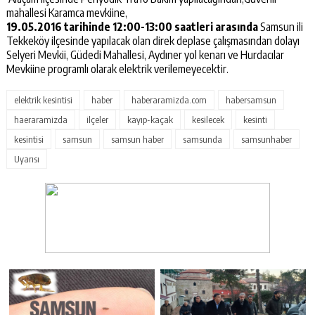
mahallesi Karamca mevkiine,
19.05.2016 tarihinde 12:00-13:00 saatleri arasında
Samsun ili
Tekkeköy ilçesinde yapılacak olan direk deplase çalışmasından dolayı
Selyeri Mevkii, Güdedi Mahallesi, Aydıner yol kenarı ve Hurdacılar
Mevkiine programlı olarak elektrik verilemeyecektir.
elektrik kesintisi
haber
haberaramizda.com
habersamsun
haeraramizda
ilçeler
kayıp-kaçak
kesilecek
kesinti
kesintisi
samsun
samsun haber
samsunda
samsunhaber
Uyarısı