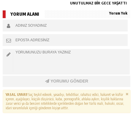
UNUTULMAZ BIR GECE YAŞATTI
Yorum Yok
YORUM ALANI
YORUMU GÖNDER
YASAL UYARI!
Suç teşkil edecek, yasadışı, tehditkar, rahatsız edici, hakaret ve küfür
içeren, aşağılayıcı, küçük düşürücü, kaba, pornografik, ahlaka aykırı, kişilik haklarına
zarar verici ya da benzeri niteliklerde içeriklerden doğan her türlü mali, hukuki, cezai,
idari sorumluluk içeriği gönderen kişiye aittir.