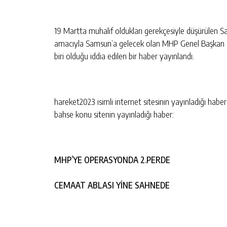
19 Martta muhalif oldukları gerekçesiyle düşürülen S
amacıyla Samsun’a gelecek olan MHP Genel Başkan a
biri olduğu iddia edilen bir haber yayınlandı.
hareket2023 isimli internet sitesinin yayınladığı hab
bahse konu sitenin yayınladığı haber:
MHP’YE OPERASYONDA 2.PERDE
CEMAAT ABLASI YİNE SAHNEDE