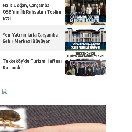
Halit Doğan, Çarşamba
OSB’nin İlk Ruhsatını Teslim
Etti
Yeni Yatırımlarla Çarşamba
Şehir Merkezi Büyüyor
Tekkeköy’de Turizm Haftası
Kutlandı