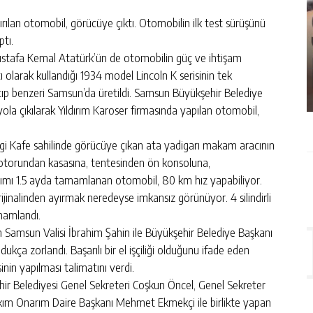
ırılan otomobil, görücüye çıktı. Otomobilin ilk test sürüşünü
tı.
İŞLEM
SAMSUN PIRELENDI
ustafa Kemal Atatürk’ün de otomobilin güç ve ihtişam
GÜNLÜK HABER AKIŞI
olarak kullandığı 1934 model Lincoln K serisinin tek
tıp benzeri Samsun’da üretildi. Samsun Büyükşehir Belediye
 yola çıkılarak Yıldırım Karoser firmasında yapılan otomobil,
evgi Kafe sahilinde görücüye çıkan ata yadigarı makam aracının
 Motorundan kasasına, tentesinden ön konsoluna,
yapımı 1.5 ayda tamamlanan otomobil, 80 km hız yapabiliyor.
ijinalinden ayırmak neredeyse imkansız görünüyor. 4 silindirli
amamlandı.
 Samsun Valisi İbrahim Şahin ile Büyükşehir Belediye Başkanı
ukça zorlandı. Başarılı bir el işçiliği olduğunu ifade eden
sinin yapılması talimatını verdi.
r Belediyesi Genel Sekreteri Coşkun Öncel, Genel Sekreter
ım Onarım Daire Başkanı Mehmet Ekmekçi ile birlikte yapan