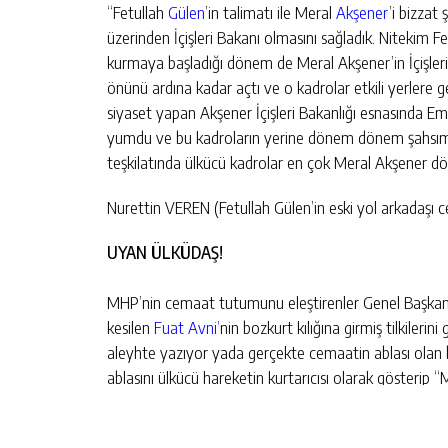
“Fetullah
Gülen
’in talimatı ile Meral
Akşener
’i bizzat
üzerinden İçişleri Bakanı olmasını sağladık. Nitekim 
kurmaya başladığı dönem de Meral Akşener’in İçişler
önünü ardına kadar açtı ve o kadrolar etkili yerlere 
siyaset yapan Akşener İçişleri Bakanlığı esnasında Em
yumdu ve bu kadroların yerine dönem dönem şahsım
teşkilatında ülkücü kadrolar en çok Meral Akşener 
Nurettin VEREN (Fetullah Gülen’in eski yol arkadaşı 
UYAN ÜLKÜDAŞ!
MHP’nin cemaat tutumunu eleştirenler Genel Başkan’a
kesilen
Fuat Avni’
nin bozkurt kılığına girmiş tilkileri
aleyhte yazıyor yada gerçekte cemaatin ablası olan 
ablasını ülkücü hareketin kurtarıcısı olarak gösterip 
Ortada başarısızlık var sebebi yüzde doksan dokuz MHP
mensubu her ülküdaşımız “cemaat tilkilerinden ülkücü