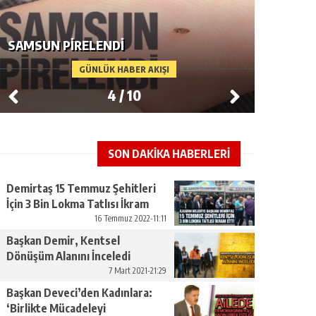
HAVZA SANAYI VE KAPLICALARLA
DIRILIŞE GEÇECEK
TÜRKIY
GÜNLÜK HABER AKIŞI
5
/
10
SON DAKİKA HABERLERİ
Demirtaş 15 Temmuz Şehitleri
İçin 3 Bin Lokma Tatlısı İkram
Etti
16 Temmuz 2022-11:11
Başkan Demir, Kentsel
Dönüşüm Alanını İnceledi
7 Mart 2021-21:29
Başkan Deveci’den Kadınlara:
‘Birlikte Mücadeleyi