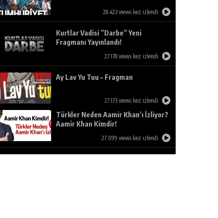
28.423 views kez izlendi
Kurtlar Vadisi ”Darbe” Yeni
Fragmanı Yayınlandı!
27.178 views kez izlendi
Ay Lav Yu Tuu – Fragman
27.173 views kez izlendi
Türkler Neden Aamir Khan’ı İzliyor?
Aamir Khan Kimdir!
27.099 views kez izlendi