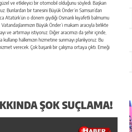
üzel ve etkileyici bir otomobil olduğunu söyledi. Başkan
iyoruz. Bunlardan bir tanesini Büyük Önder’in Samsun’dan
ıca Atatürk’ün o dönem giydiği Osmanlı kıyafetli balmumu
. Vatandaşlarımızın Büyük Önder’i makam aracıyla birlikte
ı ve artırmayı istiyoruz. Diğer aracımızı da şehir içinde,
a kullanıp halkımızın hizmetine sunmayı planlıyoruz. Bu
izmet verecek. Çok başarılı bir çalışma ortaya çıktı. Emeği
KKINDA ŞOK SUÇLAMA!