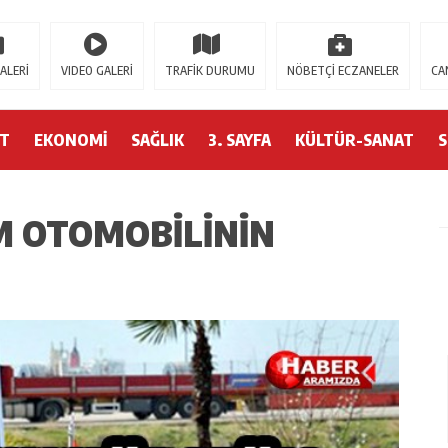
moerleinlagerhouse.com/
https://milliol.com/
jojobet giriş
jojobet
betsmove
ga
ALERİ
VIDEO GALERİ
TRAFİK DURUMU
NÖBETÇİ ECZANELER
CA
ET
EKONOMİ
SAĞLIK
3. SAYFA
KÜLTÜR-SANAT
 OTOMOBILININ