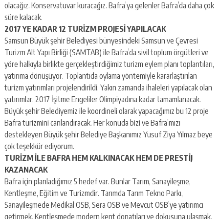
olacağız. Konservatuvar kuracağız. Bafra’ya gelenler Bafra’da daha çok
süre kalacak.
2017 YE KADAR 12 TURİZM PROJESİ YAPILACAK
Samsun Büyük şehir Belediyesi bünyesindeki Samsun ve Çevresi
Turizm Alt Yapı Birliği (SAMTAB) ile Bafra’da sivil toplum örgütleri ve
yöre halkıyla birlikte gerçekleştirdiğimiz turizm eylem planı toplantıları,
yatırıma dönüşüyor. Toplantıda oylama yöntemiyle kararlaştırılan
turizm yatırımları projelendirildi. Yakın zamanda ihaleleri yapılacak olan
yatırımlar, 2017 İşitme Engeliler Olimpiyadına kadar tamamlanacak.
Büyük şehir Belediyemiz ile koordineli olarak yapacağımız bu 12 proje
Bafra turizmini canlandıracak. Her konuda bizi ve Bafra’mızı
destekleyen Büyük şehir Belediye Başkanımız Yusuf Ziya Yılmaz beye
çok teşekkür ediyorum.
TURİZM İLE BAFRA HEM KALKINACAK HEM DE PRESTİJ
KAZANACAK
Bafra için planladığımız 5 hedef var. Bunlar Tarım, Sanayileşme,
Kentleşme, Eğitim ve Turizmdir. Tarımda Tarım Tekno Parkı,
Sanayileşmede Medikal OSB, Sera OSB ve Mevcut OSB’ye yatırımcı
getirmek. Kentleşmede modern kent donatıları ve dokusuna ulaşmak,