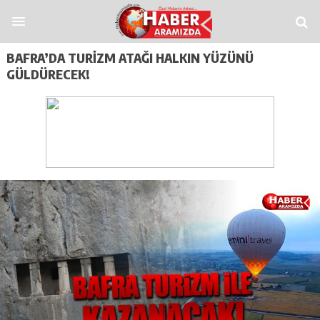
habet
funbahis
tümbet
betosfer
Deneme Bonusu Veren Siteler
Deneme Bo
BAFRA’DA TURIZM ATAĞI HALKIN YÜZÜNÜ
GÜLDÜRECEK!