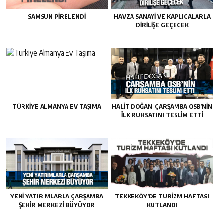
SAMSUN PIRELENDI
HAVZA SANAYI VE KAPLICALARLA
DIRILIŞE GEÇECEK
TÜRKIYE ALMANYA EV TAŞIMA
HALIT DOĞAN, ÇARŞAMBA OSB’NIN
İLK RUHSATINI TESLIM ETTI
YENI YATIRIMLARLA ÇARŞAMBA
TEKKEKÖY’DE TURIZM HAFTASI
ŞEHIR MERKEZI BÜYÜYOR
KUTLANDI