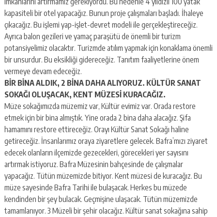
imkanlarını artırmamız gerekiyordu. Bu nedenle 4 yıldızlı 100 yatak
kapasiteli bir otel yapacağız. Bunun proje çalışmaları başladı. İhaleye
çıkacağız. Bu işlemi yap-işlet-devret modeli ile gerçekleştireceğiz.
Ayrıca balon gezileri ve yamaç paraşütü de önemli bir turizm
potansiyelimiz olacaktır. Turizmde atılım yapmak için konaklama önemli
bir unsurdur. Bu eksikliği gidereceğiz. Tanıtım faaliyetlerine önem
vermeye devam edeceğiz.
BİR BİNA ALDIK, 2 BİNA DAHA ALIYORUZ. KÜLTÜR SANAT
SOKAĞI OLUŞACAK, KENT MÜZESİ KURACAĞIZ.
Müze sokağımızda müzemiz var, Kültür evimiz var. Orada restore
etmek için bir bina almıştık. Yine orada 2 bina daha alacağız. Şifa
hamamını restore ettireceğiz. Orayı Kültür Sanat Sokağı haline
getireceğiz. İnsanlarımız oraya ziyaretlere gelecek. Bafra’mızı ziyaret
edecek olanların ilçemizde gezecekleri, görecekleri yer sayısını
artırmak istiyoruz. Bafra Müzesinin bahçesinde de çalışmalar
yapacağız. Tütün müzemizde bitiyor. Kent müzesi de kuracağız. Bu
müze sayesinde Bafra Tarihi ile bulaşacak. Herkes bu müzede
kendinden bir şey bulacak. Geçmişine ulaşacak. Tütün müzemizde
tamamlanıyor. 3 Müzeli bir şehir olacağız. Kültür sanat sokağına sahip