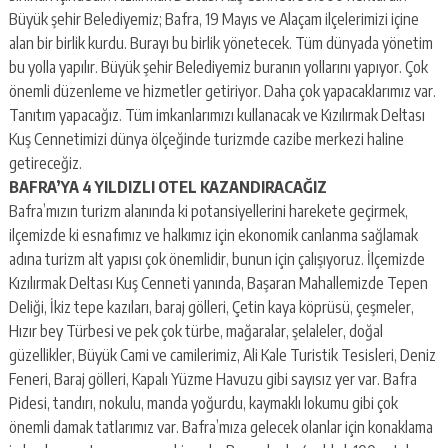
Büyük şehir Belediyemiz; Bafra, 19 Mayıs ve Alaçam ilçelerimizi içine
alan bir birlik kurdu. Burayı bu birlik yönetecek. Tüm dünyada yönetim
bu yolla yapılır. Büyük şehir Belediyemiz buranın yollarını yapıyor. Çok
önemli düzenleme ve hizmetler getiriyor. Daha çok yapacaklarımız var.
Tanıtım yapacağız. Tüm imkanlarımızı kullanacak ve Kızılırmak Deltası
Kuş Cennetimizi dünya ölçeğinde turizmde cazibe merkezi haline
getireceğiz.
BAFRA’YA 4 YILDIZLI OTEL KAZANDIRACAĞIZ
Bafra’mızın turizm alanında ki potansiyellerini harekete geçirmek,
ilçemizde ki esnafımız ve halkımız için ekonomik canlanma sağlamak
adına turizm alt yapısı çok önemlidir, bunun için çalışıyoruz. İlçemizde
Kızılırmak Deltası Kuş Cenneti yanında, Başaran Mahallemizde Tepen
Deliği, İkiz tepe kazıları, baraj gölleri, Çetin kaya köprüsü, çeşmeler,
Hızır bey Türbesi ve pek çok türbe, mağaralar, şelaleler, doğal
güzellikler, Büyük Cami ve camilerimiz, Ali Kale Turistik Tesisleri, Deniz
Feneri, Baraj gölleri, Kapalı Yüzme Havuzu gibi sayısız yer var. Bafra
Pidesi, tandırı, nokulu, manda yoğurdu, kaymaklı lokumu gibi çok
önemli damak tatlarımız var. Bafra’mıza gelecek olanlar için konaklama