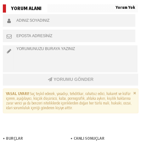
Yorum Yok
YORUM ALANI
YORUMU GÖNDER
YASAL UYARI!
Suç teşkil edecek, yasadışı, tehditkar, rahatsız edici, hakaret ve küfür
içeren, aşağılayıcı, küçük düşürücü, kaba, pornografik, ahlaka aykırı, kişilik haklarına
zarar verici ya da benzeri niteliklerde içeriklerden doğan her türlü mali, hukuki, cezai,
idari sorumluluk içeriği gönderen kişiye aittir.
BURÇLAR
CANLI SONUÇLAR