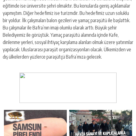
eğitimde ise üniversite şehri olmaktır. Bu konularda geniş açıklamalar
yapmıştım. Diğer hedefimiz ise turizmdir. Bu hedefimiz uzun soluklu
bir yoldur. İlk çalışmaları balon gezileri ve yamaç paraşütü ile başlattık.
Bu çalışmalar ile Bafra’nın imajı olumlu olarak arttı. Büyük şehir
Belediyemiz ile görüştük. Yamaç paraşütü alanında içinde Kafe,
dinlenme yerleri, sosyal ihtiyaç karşılama alanları olmak üzere yatırımlar
yapılacak. Uluslararası paraşüt organizasyonları olacak. Ülkemizden ve
dış ülkelerden yüzlerce paraşütçü Bafra’mıza gelecek.