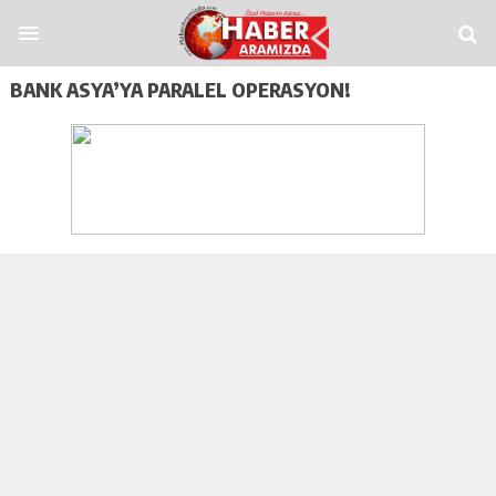
ashabet
funbahis
tümbet
betosfer
Deneme Bonusu Veren Siteler
Deneme B
BANK ASYA’YA PARALEL OPERASYON!