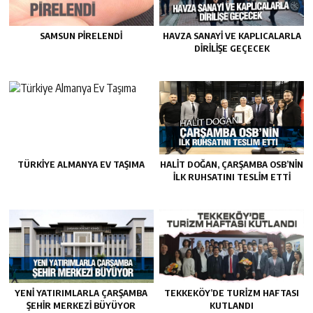
SAMSUN PIRELENDI
HAVZA SANAYI VE KAPLICALARLA
DIRILIŞE GEÇECEK
TÜRKIYE ALMANYA EV TAŞIMA
HALIT DOĞAN, ÇARŞAMBA OSB’NIN
İLK RUHSATINI TESLIM ETTI
YENI YATIRIMLARLA ÇARŞAMBA
TEKKEKÖY’DE TURIZM HAFTASI
ŞEHIR MERKEZI BÜYÜYOR
KUTLANDI