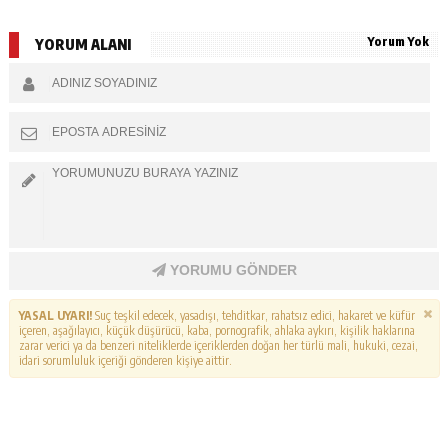
Yorum Yok
YORUM ALANI
YORUMU GÖNDER
YASAL UYARI!
Suç teşkil edecek, yasadışı, tehditkar, rahatsız edici, hakaret ve küfür
içeren, aşağılayıcı, küçük düşürücü, kaba, pornografik, ahlaka aykırı, kişilik haklarına
zarar verici ya da benzeri niteliklerde içeriklerden doğan her türlü mali, hukuki, cezai,
idari sorumluluk içeriği gönderen kişiye aittir.