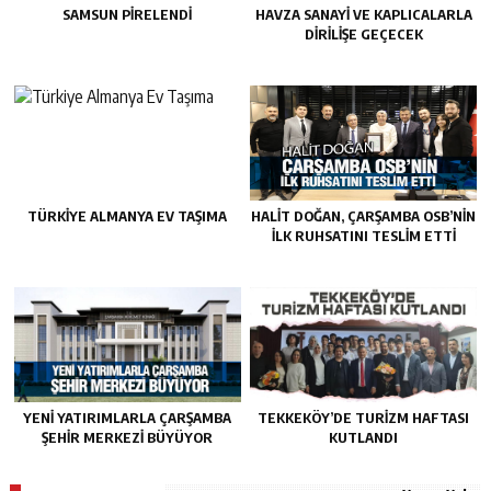
SAMSUN PIRELENDI
HAVZA SANAYI VE KAPLICALARLA
DIRILIŞE GEÇECEK
TÜRKIYE ALMANYA EV TAŞIMA
HALIT DOĞAN, ÇARŞAMBA OSB’NIN
İLK RUHSATINI TESLIM ETTI
YENI YATIRIMLARLA ÇARŞAMBA
TEKKEKÖY’DE TURIZM HAFTASI
ŞEHIR MERKEZI BÜYÜYOR
KUTLANDI