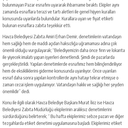
bulunmayan Pazar esnafını uyararak ihbarname bıraktı. Ekipler aynı
zamanda esnaflara terazi ve tartı aletleri ile genel hijyen kuralları
konusunda uyarılarda bulundular. Kurallara uyan ve fiyat etiketi
bulunan esnaflara zabıta teşekkür etti.
Havza Belediyesi Zabıta Amiri Erhan Demir, denetimlerin vatandaşın
hem sağlığı hem de maddi açıdan haksızlığa uğramaması adına çok
önemli olduğu vurgulayarak; “Belediyemizin daha önce fırın ve lokanta
ile yiyecek imalatı yapan işyerleri denetlendi. Şimdi de pazarlarda
gerçekleştirildi. Yapılan denetimlerde esnafımız hem bilinçlendiriliyor
hem de eksikliklerini giderme konusunda uyarılıyor. Önce uyarılan
esnaf daha sonra yapılan kontrollerde aynı hatayı tekrar etmişse o
zaman cezai işlem uygulanıyor. Vatandaşın hakkı ve sağlığı her şeyden
önemlidir” dedi.
Konu ile ilgili olarak Havza Belediye Başkanı Murat İkiz ise Havza
Belediyesi Zabıta Müdürlüğü ekiplerinin aralıksız denetimlerini
sürdürdüğünü belirterek; “ Bu hafta ekiplerimiz sebze pazarı ve diğer
tezgahlarda etiket denetimi uygulamasına başladı. Ekiplerimiz etiket