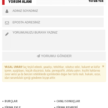
Yorum Yok
YORUM ALANI
YORUMU GÖNDER
YASAL UYARI!
Suç teşkil edecek, yasadışı, tehditkar, rahatsız edici, hakaret ve küfür
içeren, aşağılayıcı, küçük düşürücü, kaba, pornografik, ahlaka aykırı, kişilik haklarına
zarar verici ya da benzeri niteliklerde içeriklerden doğan her türlü mali, hukuki, cezai,
idari sorumluluk içeriği gönderen kişiye aittir.
BURÇLAR
CANLI SONUÇLAR
FİRMA EKLE
FİRMA REHBERİ