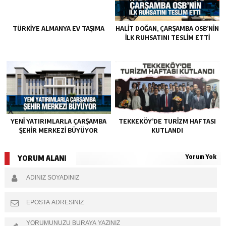
TÜRKIYE ALMANYA EV TAŞIMA
HALIT DOĞAN, ÇARŞAMBA OSB’NIN
İLK RUHSATINI TESLIM ETTI
YENI YATIRIMLARLA ÇARŞAMBA
TEKKEKÖY’DE TURIZM HAFTASI
ŞEHIR MERKEZI BÜYÜYOR
KUTLANDI
Yorum Yok
YORUM ALANI