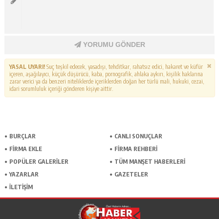
YORUMU GÖNDER
YASAL UYARI!
Suç teşkil edecek, yasadışı, tehditkar, rahatsız edici, hakaret ve küfür
içeren, aşağılayıcı, küçük düşürücü, kaba, pornografik, ahlaka aykırı, kişilik haklarına
zarar verici ya da benzeri niteliklerde içeriklerden doğan her türlü mali, hukuki, cezai,
idari sorumluluk içeriği gönderen kişiye aittir.
BURÇLAR
CANLI SONUÇLAR
FİRMA EKLE
FİRMA REHBERİ
POPÜLER GALERİLER
TÜM MANŞET HABERLERİ
YAZARLAR
GAZETELER
İLETİŞİM