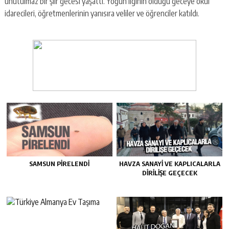
unutulmaz bir şiir gecesi yaşattı. Yoğun ilginin olduğu geceye okul
idarecileri, öğretmenlerinin yanısıra veliler ve öğrenciler katıldı.
SAMSUN PIRELENDI
HAVZA SANAYI VE KAPLICALARLA
DIRILIŞE GEÇECEK