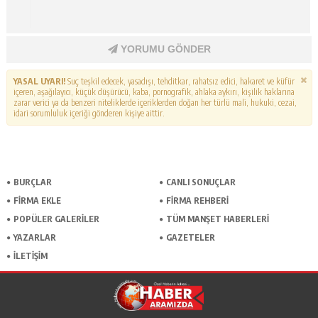
YORUMU GÖNDER
YASAL UYARI!
Suç teşkil edecek, yasadışı, tehditkar, rahatsız edici, hakaret ve küfür
içeren, aşağılayıcı, küçük düşürücü, kaba, pornografik, ahlaka aykırı, kişilik haklarına
zarar verici ya da benzeri niteliklerde içeriklerden doğan her türlü mali, hukuki, cezai,
idari sorumluluk içeriği gönderen kişiye aittir.
BURÇLAR
CANLI SONUÇLAR
FİRMA EKLE
FİRMA REHBERİ
POPÜLER GALERİLER
TÜM MANŞET HABERLERİ
YAZARLAR
GAZETELER
İLETİŞİM