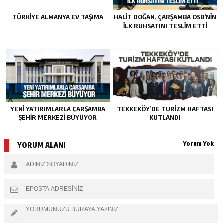
TÜRKIYE ALMANYA EV TAŞIMA
HALIT DOĞAN, ÇARŞAMBA OSB’NIN
İLK RUHSATINI TESLIM ETTI
YENI YATIRIMLARLA ÇARŞAMBA
TEKKEKÖY’DE TURIZM HAFTASI
ŞEHIR MERKEZI BÜYÜYOR
KUTLANDI
Yorum Yok
YORUM ALANI