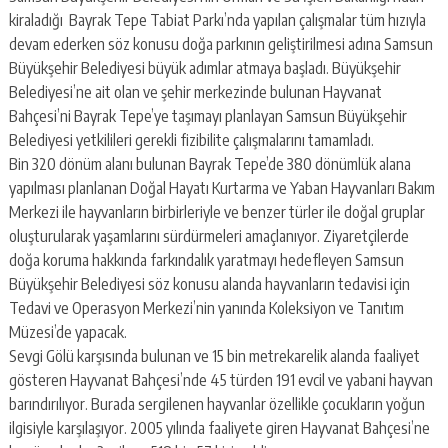
kiraladığı Bayrak Tepe Tabiat Parkı’nda yapılan çalışmalar tüm hızıyla
devam ederken söz konusu doğa parkının geliştirilmesi adına Samsun
Büyükşehir Belediyesi büyük adımlar atmaya başladı. Büyükşehir
Belediyesi’ne ait olan ve şehir merkezinde bulunan Hayvanat
Bahçesi’ni Bayrak Tepe’ye taşımayı planlayan Samsun Büyükşehir
Belediyesi yetkilileri gerekli fizibilite çalışmalarını tamamladı.
Bin 320 dönüm alanı bulunan Bayrak Tepe’de 380 dönümlük alana
yapılması planlanan Doğal Hayatı Kurtarma ve Yaban Hayvanları Bakım
Merkezi ile hayvanların birbirleriyle ve benzer türler ile doğal gruplar
oluşturularak yaşamlarını sürdürmeleri amaçlanıyor. Ziyaretçilerde
doğa koruma hakkında farkındalık yaratmayı hedefleyen Samsun
Büyükşehir Belediyesi söz konusu alanda hayvanların tedavisi için
Tedavi ve Operasyon Merkezi’nin yanında Koleksiyon ve Tanıtım
Müzesi’de yapacak.
Sevgi Gölü karşısında bulunan ve 15 bin metrekarelik alanda faaliyet
gösteren Hayvanat Bahçesi’nde 45 türden 191 evcil ve yabani hayvan
barındırılıyor. Burada sergilenen hayvanlar özellikle çocukların yoğun
ilgisiyle karşılaşıyor. 2005 yılında faaliyete giren Hayvanat Bahçesi’ne