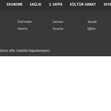
EKONOMİ
SAĞLIK
3. SAYFA
KÜLTÜR-SANAT
SPO
Özel Haber
Samsun
Siyaset
Sinema
Yazarlar
Eğitim
arına aittir, haberleri kopyalamayınız.