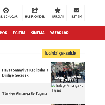
einlagerhouse.com/
https://milliol.com/
jojobet giriş
jojobet
pusulabet009
go
NLI SONUÇLAR
HABER GÖNDER
BURÇLAR
İLETİŞİM
SPOR
EĞİTİM
SİNEMA
YAZARLAR
İLGİNİZİ ÇEKEBİLİR
Havza Sanayi Ve Kaplıcalarla
Dirilişe Geçecek
Türkiye Almanya Ev Taşıma