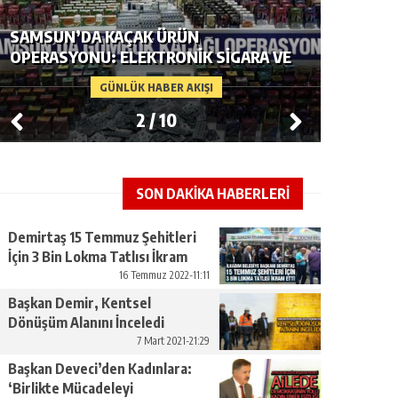
SAMSUN’DA UYUŞTURUCU
OPERASYONU: 4 ŞÜPHELIYE ADLI İŞLEM
SAMSUN
GÜNLÜK HABER AKIŞI
3
/
10
SON DAKİKA HABERLERİ
Demirtaş 15 Temmuz Şehitleri
İçin 3 Bin Lokma Tatlısı İkram
Etti
16 Temmuz 2022-11:11
Başkan Demir, Kentsel
Dönüşüm Alanını İnceledi
7 Mart 2021-21:29
Başkan Deveci’den Kadınlara:
‘Birlikte Mücadeleyi