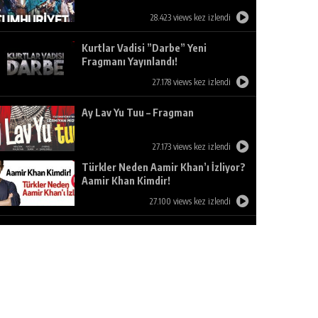
28.423 views kez izlendi
Kurtlar Vadisi ”Darbe” Yeni
Fragmanı Yayınlandı!
27.178 views kez izlendi
Ay Lav Yu Tuu – Fragman
27.173 views kez izlendi
Türkler Neden Aamir Khan’ı İzliyor?
Aamir Khan Kimdir!
27.100 views kez izlendi