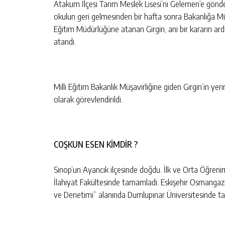
Atakum İlçesi Tarım Meslek Lisesi’ni Gelemen’e gönde
okulun geri gelmesinden bir hafta sonra Bakanlığa Müş
A OSB’NIN İLK
CHP SAMSUN TEŞKILATINDAN GÜ
Eğitim Müdürlüğüne atanan Girgin, ani bir kararın ardı
MESAJ
atandı.
KIŞI
GÜNLÜK HABER AKIŞI
Milli Eğitim Bakanlık Müşavirliğine giden Girgin’in ye
olarak görevlendirildi.
COŞKUN ESEN KİMDİR ?
Sinop’un Ayancık ilçesinde doğdu. İlk ve Orta Öğrenim
İlahiyat Fakültesinde tamamladı. Eskişehir Osmangazi
ve Denetimi” alanında Dumlupınar Üniversitesinde t