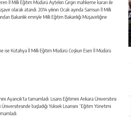
ren İl Milli Eğitim Müdürü Aytekin Girgin mahkeme kararı ile
avir olarak atandı. 2014 yılının Ocak ayında Samsun İl Milli
ÇLÜ
SAMSUN’DA KAÇAK ÜRÜN
ndan Bakanlık emriyle Milli Eğitim Bakanlığı Müşavirliğine
OPERASYONU: ELEKTRONIK SIGARA VE
GIDA TAKVIYESI ELE GEÇIRILDI
GÜNLÜK HABER AKIŞI
rine ise Kütahya İl Milli Eğitim Müdürü Coşkun Esen İl Müdürü
ini Ayancık’ta tamamladı. Lisans Eğitimini Ankara Üniversitesi
 Üniversitesinde başladığı Yüksek Lisansını “Eğitim Yönetimi
amamladı.