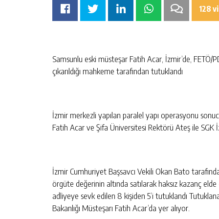
128 v
Samsunlu eski müsteşar Fatih Acar, İzmir’de, FETÖ/PD
çıkarıldığı mahkeme tarafından tutuklandı
İzmir merkezli yapılan paralel yapı operasyonu sonuc
Fatih Acar ve Şifa Üniversitesi Rektörü Ateş ile SGK İz
İzmir Cumhuriyet Başsavcı Vekili Okan Bato tarafınd
örgüte değerinin altında satılarak haksız kazanç elde 
adliyeye sevk edilen 8 kişiden 5’i tutuklandı Tutukla
Bakanlığı Müsteşarı Fatih Acar’da yer alıyor.