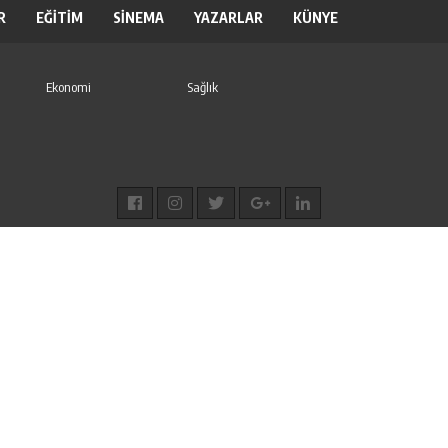
R
EĞİTİM
SİNEMA
YAZARLAR
KÜNYE
Ekonomi
Sağlık