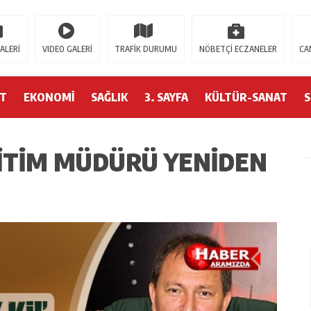
sitap
Casitoros
Casino Spino
grandpashabet
Jojobet
https://contact.moerl
ALERİ
VIDEO GALERİ
TRAFİK DURUMU
NÖBETÇİ ECZANELER
CA
ET
EKONOMİ
SAĞLIK
3. SAYFA
KÜLTÜR-SANAT
ĞITIM MÜDÜRÜ YENIDEN