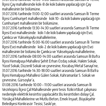
İlçesi Çay mahallesinde kök-8 de kök bakımı yapılacağı için Çay
mahallesinin bir bölümüne,
31.07.2016 tarihinde 11:00-12:00 saatleri arasında Samsun İli Terme
İlçesi Cumhuriyet mahallesinde kök 10- da kök bakımı yapılacağı için
Cumhuriyet mahallesinin bir bölümüne,
31.07.2016 tarihinde 13:30-14:30 saatleri arasında Samsun İli Terme
İlçesi Evci mahallesinde kök-1 de kök bakımı yapılacağı için Evci,
Çamlıca ve Yüksekyayla mahallelerine,
31.07.2016 tarihinde 15:00-16:00 saatleri arasında Samsun İli Terme
İlçesi Evci mahallesinde kök-2 de kök bakımı yapılacağı için Evci
mahallesinin bir bölümü ile Çamlıca ve Yüksekyayla mahallelerine,
31.07.2016 tarihinde 08:00-14:00 saatleri arasında Samsun İli Bafra
İlçesi Kemalpaşa Mahallesi Şehit Erhan Özdaş sokak, Hakim Sokak,
Yücel Sokak, Düzenli Sokak ve çevresine, Kocabaş Metal Sanayi’ne,
31.07.2016 tarihinde 14:30-18:00 saatleri arasında Samsun İli Bafra
İlçesi Kemalpaşa Mahallesi Gülen Sokak, Kahramanlar 5. Sokak ve
çevresine, Gürsoylar’a,
01.08.2016 tarihinde 10:00 – 11:00 saatleri arasında Samsun İli
Vezirköprü İlçesi Çal Mahallesinde yeni tesis fiziki irtibat çalışması
nedeniyle elektrik kesintisi yapılacaktır.Bu kesintiden dolayı Çal,
Yörükçal Mahallelerine ve Mutlu Beton, Emek İnşaat, Büyükşehir
Belediyesi Konkrasör Tesisi, Saski’ye,