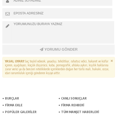
YORUMU GÖNDER
YASAL UYARI!
Suç teşkil edecek, yasadışı, tehditkar, rahatsız edici, hakaret ve küfür
içeren, aşağılayıcı, küçük düşürücü, kaba, pornografik, ahlaka aykırı, kişilik haklarına
zarar verici ya da benzeri niteliklerde içeriklerden doğan her türlü mali, hukuki, cezai,
idari sorumluluk içeriği gönderen kişiye aittir.
BURÇLAR
CANLI SONUÇLAR
FİRMA EKLE
FİRMA REHBERİ
POPÜLER GALERİLER
TÜM MANŞET HABERLERİ