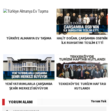
TÜRKIYE ALMANYA EV TAŞIMA
HALIT DOĞAN, ÇARŞAMBA OSB’NIN
İLK RUHSATINI TESLIM ETTI
YENI YATIRIMLARLA ÇARŞAMBA
TEKKEKÖY’DE TURIZM HAFTASI
ŞEHIR MERKEZI BÜYÜYOR
KUTLANDI
Yorum Yok
YORUM ALANI