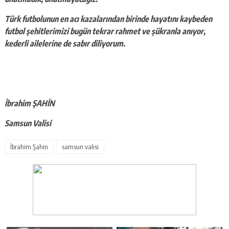
Türk futbolunun en acı kazalarından birinde hayatını kaybeden
futbol şehitlerimizi bugün tekrar rahmet ve şükranla anıyor,
kederli ailelerine de sabır diliyorum.
İbrahim ŞAHİN
Samsun Valisi
İbrahim Şahin
samsun valisi