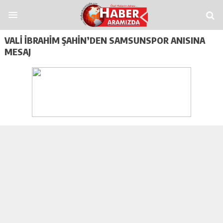
n Siteler
Casitap
Casitoros
Casino Spino
grandpashabet
Jojobet
https://c
VALI İBRAHIM ŞAHIN’DEN SAMSUNSPOR ANISINA
MESAJ