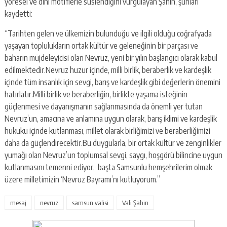
yöresel ve dini motiflerle süslendiğini vurgulayan Şahin, şunları
kaydetti:
“Tarihten gelen ve ülkemizin bulunduğu ve ilgili olduğu coğrafyada
yaşayan toplulukların ortak kültür ve geleneğinin bir parçası ve
baharın müjdeleyicisi olan Nevruz, yeni bir yılın başlangıcı olarak kabul
edilmektedir.Nevruz huzur içinde, milli birlik, beraberlik ve kardeşlik
içinde tüm insanlık için sevgi, barış ve kardeşlik gibi değerlerin önemini
hatırlatır.Milli birlik ve beraberliğin, birlikte yaşama isteğinin
güçlenmesi ve dayanışmanın sağlanmasında da önemli yer tutan
Nevruz’un, amacına ve anlamına uygun olarak, barış iklimi ve kardeşlik
hukuku içinde kutlanması, millet olarak birliğimizi ve beraberliğimizi
daha da güçlendirecektir.Bu duygularla, bir ortak kültür ve zenginlikler
yumağı olan Nevruz’un toplumsal sevgi, saygı, hoşgörü bilincine uygun
kutlanmasını temenni ediyor, başta Samsunlu hemşehrilerim olmak
üzere milletimizin ‘Nevruz Bayramı’nı kutluyorum.”
mesaj
nevruz
samsun valisi
Vali Şahin