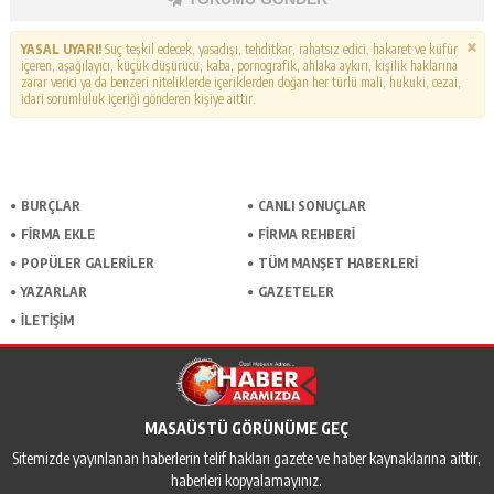
YASAL UYARI!
Suç teşkil edecek, yasadışı, tehditkar, rahatsız edici, hakaret ve küfür
içeren, aşağılayıcı, küçük düşürücü, kaba, pornografik, ahlaka aykırı, kişilik haklarına
zarar verici ya da benzeri niteliklerde içeriklerden doğan her türlü mali, hukuki, cezai,
idari sorumluluk içeriği gönderen kişiye aittir.
BURÇLAR
CANLI SONUÇLAR
FİRMA EKLE
FİRMA REHBERİ
POPÜLER GALERİLER
TÜM MANŞET HABERLERİ
YAZARLAR
GAZETELER
İLETİŞİM
MASAÜSTÜ GÖRÜNÜME GEÇ
Sitemizde yayınlanan haberlerin telif hakları gazete ve haber kaynaklarına aittir,
haberleri kopyalamayınız.