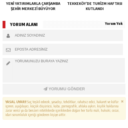
YENI YATIRIMLARLA ÇARŞAMBA
TEKKEKÖY’DE TURIZM HAFTASI
ŞEHIR MERKEZI BÜYÜYOR
KUTLANDI
Yorum Yok
YORUM ALANI
YORUMU GÖNDER
YASAL UYARI!
Suç teşkil edecek, yasadışı, tehditkar, rahatsız edici, hakaret ve küfür
içeren, aşağılayıcı, küçük düşürücü, kaba, pornografik, ahlaka aykırı, kişilik haklarına
zarar verici ya da benzeri niteliklerde içeriklerden doğan her türlü mali, hukuki, cezai,
idari sorumluluk içeriği gönderen kişiye aittir.