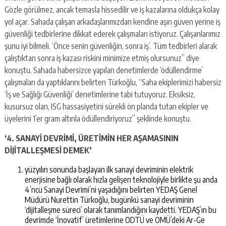
Gözle görülmez, ancak temasla hissedilir ve iş kazalarına oldukça kolay
yol açar. Sahada çalışan arkadaşlarımızdan kendine aşırı güven yerine iş
güvenliği tedbirlerine dikkat ederek çalışmaları istiyoruz. Çalışanlarımız
şunu iyi bilmeli. ‘Önce senin güvenliğin, sonra iş’. Tüm tedbirleri alarak
çalıştıktan sonra iş kazası riskini minimize etmiş olursunuz” diye
konuştu. Sahada habersizce yapılan denetimlerde ‘ödüllendirme’
çalışmaları da yaptıklarını belirten Türkoğlu, “Saha ekiplerimizi habersiz
‘İş ve Sağlığı Güvenliği’ denetimlerine tabi tutuyoruz. Eksiksiz,
kusursuz olan, ISG hassasiyetini sürekli ön planda tutan ekipler ve
üyelerini 1’er gram altınla ödüllendiriyoruz” şeklinde konuştu.
‘4. SANAYİ DEVRİMİ, ÜRETİMİN HER AŞAMASININ
DİJİTALLEŞMESİ DEMEK’
yüzyılın sonunda başlayan ilk sanayi devriminin elektrik
enerjisine bağlı olarak hızla gelişen teknolojiyle birlikte şu anda
4’ncü Sanayi Devrimi’ni yaşadığını belirten YEDAŞ Genel
Müdürü Nurettin Türkoğlu, bugünkü sanayi devriminin
‘dijitalleşme süreci’ olarak tanımlandığını kaydetti. YEDAŞ’ın bu
devrimde ‘İnovatif’ üretimlerine ODTÜ ve OMÜ’deki Ar-Ge