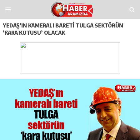
Siteler
Casitap
Casitoros
Casino Spino
grandpashabet
Jojobet
https://cont
YEDAŞ’IN KAMERALI BARETI TULGA SEKTÖRÜN
‘KARA KUTUSU’ OLACAK