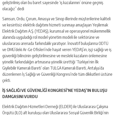
geliştirilmiş olan bu baret sayesinde ‘iş kazalarının’ önüne geçmiş
olacağız” dedi
Samsun, Ordu, Çorum, Amasya ve Sinop illerinde müşterilerine kaliteli
ve kesintisiz elektrik dağıtımı hizmeti sunmayı amaçlayan Yeşilırmak
Elektrik Dağıtım A.Ş. (YEDAŞ), kurumsal ve operasyonel mükemmellik
alanında uyguladığı rol model yönetim modeli ile sektörüne ve
uluslararası arenada farkındalık yaratıyor. İnovatif buluşlarına ODTÜ
ve OMÜ’deki Ar-Ge Ofisleri’nde hayat veren YEDAŞ’ın, işçi sağlığı ve iş
güvenliği bilincinin geliştirilmesine ve mesleki kazaların önlemesine
yönelik farkındalığın artmasına yönelik ürettiği ‘Türkiye’nin İlk
Giyilebilir Kameralı Bareti’ olan TULGA Kameralı Bareti, Antalya’da
düzenlenen İş Sağlığı ve Güvenliği Kongresi’nde tüm dikkatleri üstüne
çekti.
İŞ SAĞLIĞI VE GÜVENLİĞİ KONGRESİ’NE YEDAŞ’IN BULUŞU
DAMGASINI VURDU
Elektrik Dağıtım Hizmetleri Derneği (ELDER) ile Uluslararası Çalışma
Örgütü (ILO) alt kuruluşu olan Uluslararası Sosyal Güvenlik Birliği’nin