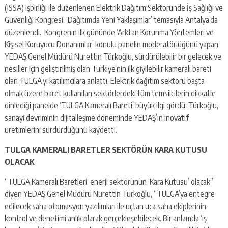
(ISSA) işbirliği ile düzenlenen Elektrik Dağıtım Sektöründe İş Sağlığı ve
Güvenliği Kongresi, ‘Dağıtımda Yeni Yaklaşımlar’ temasıyla Antalya’da
düzenlendi. Kongrenin ilk gününde ‘Arktan Korunma Yöntemleri ve
Kişisel Koruyucu Donanımlar’ konulu panelin moderatörlüğünü yapan
YEDAŞ Genel Müdürü Nurettin Türkoğlu, sürdürülebilir bir gelecek ve
nesiller için geliştirilmiş olan Türkiye’nin ilk giyilebilir kameralı bareti
olan TULGA’yı katılımcılara anlattı. Elektrik dağıtım sektörü başta
olmak üzere baret kullanılan sektörlerdeki tüm temsilcilerin dikkatle
dinlediği panelde ‘TULGA Kameralı Bareti’ büyük ilgi gördü. Türkoğlu,
sanayi devriminin dijitalleşme döneminde YEDAŞ’ın inovatif
üretimlerini sürdürdüğünü kaydetti.
TULGA KAMERALI BARETLER SEKTÖRÜN KARA KUTUSU
OLACAK
“TULGA Kameralı Baretleri, enerji sektörünün ‘Kara Kutusu’ olacak”
diyen YEDAŞ Genel Müdürü Nurettin Türkoğlu, “TULGA’ya entegre
edilecek saha otomasyon yazılımları ile uçtan uca saha ekiplerinin
kontrol ve denetimi anlık olarak gerçekleşebilecek. Bir anlamda ‘iş