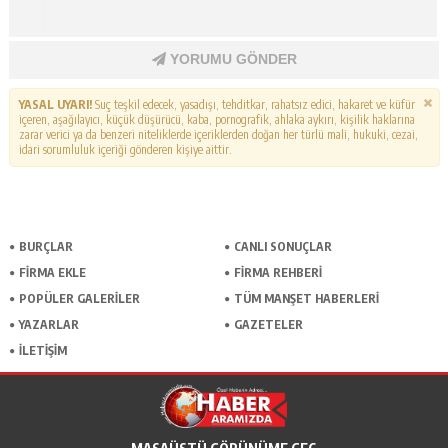
YORUMU GÖNDER
YASAL UYARI!
Suç teşkil edecek, yasadışı, tehditkar, rahatsız edici, hakaret ve küfür
içeren, aşağılayıcı, küçük düşürücü, kaba, pornografik, ahlaka aykırı, kişilik haklarına
zarar verici ya da benzeri niteliklerde içeriklerden doğan her türlü mali, hukuki, cezai,
idari sorumluluk içeriği gönderen kişiye aittir.
BURÇLAR
CANLI SONUÇLAR
FİRMA EKLE
FİRMA REHBERİ
POPÜLER GALERİLER
TÜM MANŞET HABERLERİ
YAZARLAR
GAZETELER
İLETİŞİM