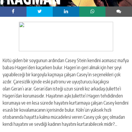
Kötü giden bir soygunun ardından Casey Stein kendini acımasız mafya
babası Hagen’den kaçarken bulur. Hagen’ın geri almak için her şeyi
yapabileceği bir kargoyla kaçmaya çalışan Casey’in seçenekleri çok
azdır. Çaresizlik içinde eski patronu ve uyuşturucu kaçakçısı
olan Geran’ı arar. Geran’dan isteği uzun süreli kız arkadaşı Juliette’i
Hagen’dan korumasıdır. Hayatının aşkı Juliette’i Hagen tehdidinden
korumaya ve en kısa sürede hayatını kurtarmaya çalışan Casey kendini
esaslı bir kovalamacanın içerisinde bulur. Köln’ün yüksek hızlı
otobanında hayatta kalma mücadelesi veren Casey çok geç olmadan
kendi hayatını ve sevdiği kadının hayatını kurtarabilecek midir?…