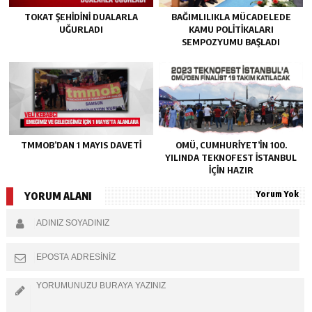
TOKAT ŞEHIDINI DUALARLA
BAĞIMLILIKLA MÜCADELEDE
UĞURLADI
KAMU POLITIKALARI
SEMPOZYUMU BAŞLADI
TMMOB’DAN 1 MAYIS DAVETI
OMÜ, CUMHURIYET’IN 100.
YILINDA TEKNOFEST İSTANBUL
IÇIN HAZIR
Yorum Yok
YORUM ALANI