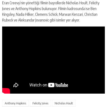
Eran Creevy’nin yönettiği filmin başrollerde Nicholas Hoult, Felicity
Jones ve Anthony Hopkins bulunuyor. Filmin kadrosunda ise Ben
Kingsley, Nadia Hilker, Clemens Schick, Marwan Kenzari, Christian
Rubeck ve Aleksandar Jovanovic gibi isimler yer alıyor.
Anthony Hopkins
Felicity Jones
Nicholas Hoult