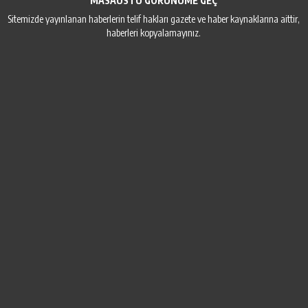
MASAÜSTÜ GÖRÜNÜME GEÇ
Sitemizde yayınlanan haberlerin telif hakları gazete ve haber kaynaklarına aittir,
haberleri kopyalamayınız.