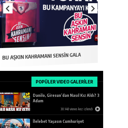
BU AŞKIN KAHRAMANI SENSİN GALA
AYAHUASCA BITKISINI İÇENKER ÖLÜP TEKRAR CANLANIYOR!
DEMIREL’IN TARIHE DAMGA VURMUŞ 12 SÖZÜ
ESKI SAMSUN’U HIÇ BÖYLE GÖRMEDINIZ!
ETKILI 10 DOĞAL SIVRISINEK KOVUCU
ETKILI 10 DOĞAL SIVRISINEK KOVUCU
TRANSPARAN GELINLIK MODELLERI
HUZUR KOKAN AHŞAM EVLER
HUZUR KOKAN AHŞAM EVLER
EN KOMIK NOKTALAMALAR!
AYVACIK KAR ALTINDA
SAMSUN AYVACIK
POPÜLER VIDEO GALERİLER
Danilo, Giresun’dan Nasıl Kız Aldı? 3
Adam
30.148 views kez izlendi
İlelebet Yaşasın Cumhuriyet