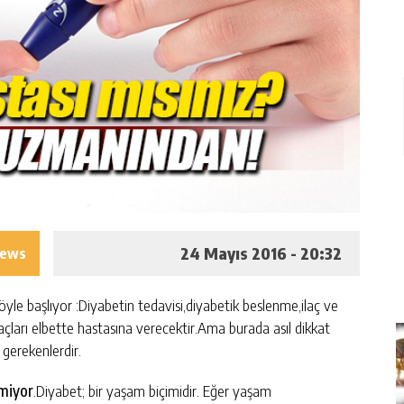
24 Mayıs 2016 - 20:32
iews
r şöyle başlıyor :Diyabetin tedavisi,diyabetik beslenme,ilaç ve
 ilaçları elbette hastasına verecektir.Ama burada asıl dikkat
 gerekenlerdir.
lmiyor
.Diyabet; bir yaşam biçimidir. Eğer yaşam