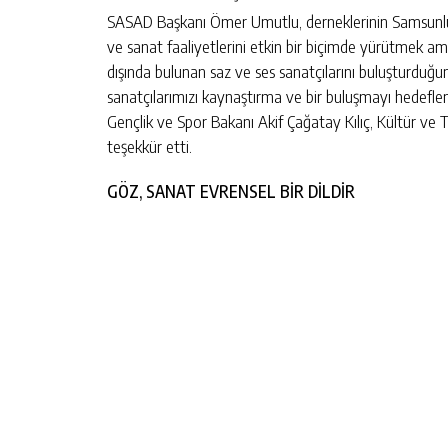
SASAD Başkanı Ömer Umutlu, derneklerinin Samsunlu 
ve sanat faaliyetlerini etkin bir biçimde yürütmek a
dışında bulunan saz ve ses sanatçılarını buluşturduğ
sanatçılarımızı kaynaştırma ve bir buluşmayı hedefle
Gençlik ve Spor Bakanı Akif Çağatay Kılıç, Kültür ve
teşekkür etti.
GÖZ, SANAT EVRENSEL BİR DİLDİR
Canik Belediye Başkan Yardımcısı İrfan Göz ise sanatı
zaman toplumların gelecek kuşaklara aktaracak hiçbir
kültüre yatırım yapan belediyeyiz. Bizler sanatı önem
yönetimler sadece belediyecilik anlamında yol, kaldırı
kültürel, sanatsal ve sportif aktiviteleri de ön elem
aldığımız ruhu gelecek kuşaklara aktaran en önemli o
bir milletin hayat damarlarından biri kopmuştur. B
yaşaması mümkün değildir. Onun için bu evrensel dili i
konuştu.