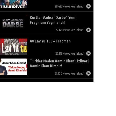
28.423 views kez izlendi
Kurtlar Vadisi ”Darbe” Yeni
Fragmanı Yayınlandı!
27.178 views kez izlendi
Ay Lav Yu Tuu – Fragman
27.173 views kez izlendi
Türkler Neden Aamir Khan’ı İzliyor?
Aamir Khan Kimdir!
27.100 views kez izlendi