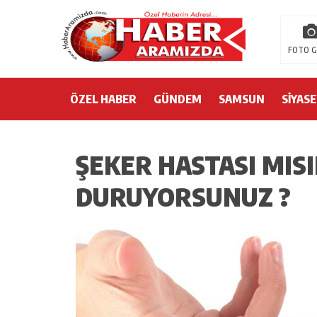
oros
Casino Spino
grandpashabet
Jojobet
https://contact.moerleinlagerho
FOTO G
ÖZEL HABER
GÜNDEM
SAMSUN
SİYAS
KÜNYE
ŞEKER HASTASI MISI
DURUYORSUNUZ ?