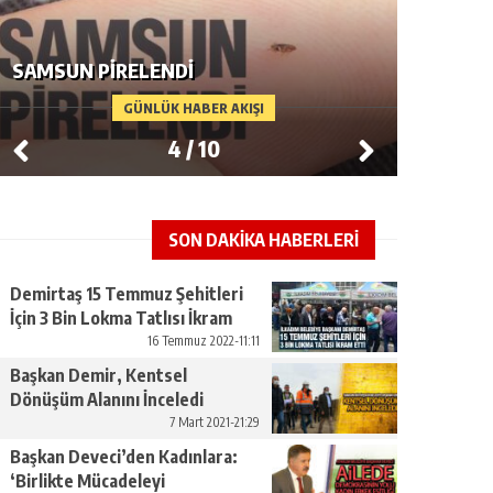
HAVZA SANAYI VE KAPLICALARLA
DIRILIŞE GEÇECEK
TÜRKIY
GÜNLÜK HABER AKIŞI
5
/
10
SON DAKİKA HABERLERİ
Demirtaş 15 Temmuz Şehitleri
İçin 3 Bin Lokma Tatlısı İkram
Etti
16 Temmuz 2022-11:11
Başkan Demir, Kentsel
Dönüşüm Alanını İnceledi
7 Mart 2021-21:29
Başkan Deveci’den Kadınlara:
‘Birlikte Mücadeleyi