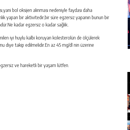
ı,yani bol oksijen alınması nedeniyle faydası daha
anlık yapan bir aktivitedir,bir süre egzersiz yapanın bunun bir
.Ne kadar egzersiz o kadar sağlık..
len iyi huylu kalbi koruyan kolesterolün de ölçülerek
mu diye takip edilmelidir.En az 45 mg/dl nin üzerine
gzersiz ve hareketli bir yaşam lütfen.