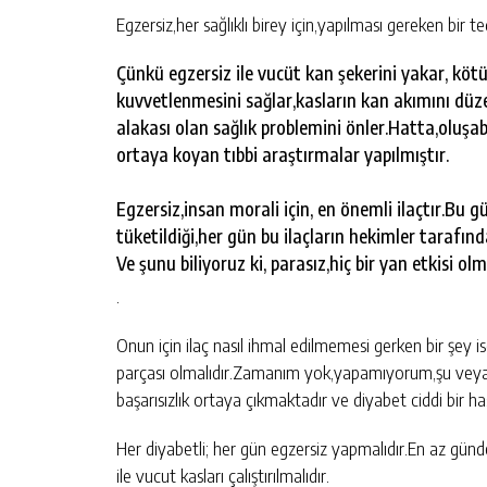
Egzersiz,her sağlıklı birey için,yapılması gereken bir t
Çünkü egzersiz ile vucüt kan şekerini yakar, kötü 
kuvvetlenmesini sağlar,kasların kan akımını düzen
alakası olan sağlık problemini önler.Hatta,oluşabi
ortaya koyan tıbbi araştırmalar yapılmıştır.
Egzersiz,insan morali için, en önemli ilaçtır.Bu
tüketildiği,her gün bu ilaçların hekimler tarafın
Ve şunu biliyoruz ki, parasız,hiç bir yan etkisi
.
Onun için ilaç nasıl ihmal edilmemesi gerken bir şey is
parçası olmalıdır.Zamanım yok,yapamıyorum,şu veya bu
başarısızlık ortaya çıkmaktadır ve diyabet ciddi bir ha
Her diyabetli; her gün egzersiz yapmalıdır.En az günd
ile vucut kasları çalıştırılmalıdır.