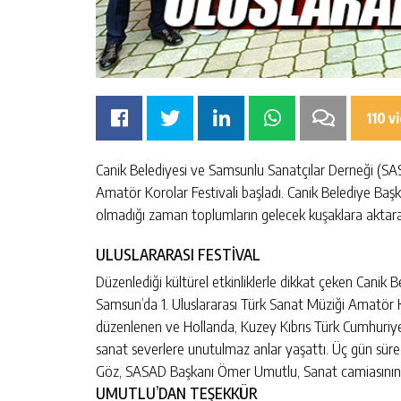
110 v
Canik Belediyesi ve Samsunlu Sanatçılar Derneği (SASA
Amatör Korolar Festivali başladı. Canik Belediye Başka
olmadığı zaman toplumların gelecek kuşaklara aktarac
ULUSLARARASI FESTİVAL
Düzenlediği kültürel etkinliklerle dikkat çeken Canik 
Samsun’da 1. Uluslararası Türk Sanat Müziği Amatör K
düzenlenen ve Hollanda, Kuzey Kıbrıs Türk Cumhuriyet
sanat severlere unutulmaz anlar yaşattı. Üç gün sürece
Göz, SASAD Başkanı Ömer Umutlu, Sanat camiasının önd
UMUTLU’DAN TEŞEKKÜR