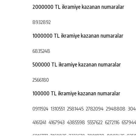
2000000 TL ikramiye kazanan numaralar
8932892
1000000 TL ikramiye kazanan numaralar
6835248
500000 TL ikramiye kazanan numaralar
2566180
100000 TL ikramiye kazanan numaralar
0911924 1310551 2581445 2782094 2948808 30
4161241 4167943 4385598 5557622 6272116 65794
6916777 7160935 7322679 7991978 8897425 925