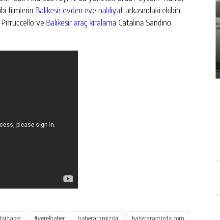
bi filmlerin
Balıkesir evden eve nakliyat
arkasındaki ekibin
ÇLÜ
SAMSUN’DA KAÇAK ÜRÜN
 Pirruccello ve
Balıkesir araç kiralama
Catalina Sandino
OPERASYONU: ELEKTRONIK SIGARA VE
GIDA TAKVIYESI ELE GEÇIRILDI
GÜNLÜK HABER AKIŞI
tajhaber
#yerelhaber
haberaramizda
haberaramizda.com