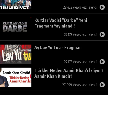
28.423 views kez izlendi
Kurtlar Vadisi ”Darbe” Yeni
Fragmanı Yayınlandı!
27.178 views kez izlendi
Ay Lav Yu Tuu – Fragman
27.173 views kez izlendi
Türkler Neden Aamir Khan’ı İzliyor?
Aamir Khan Kimdir!
27.099 views kez izlendi