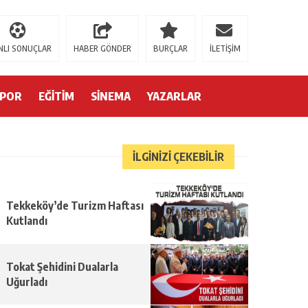
moerleinlagerhouse.com/
https://milliol.com/
jojobet giriş
betsmove
betsmov
NLI SONUÇLAR
HABER GÖNDER
BURÇLAR
İLETİŞİM
SPOR
EĞİTİM
SİNEMA
YAZARLAR
İLGİNİZİ ÇEKEBİLİR
Tekkeköy’de Turizm Haftası
Kutlandı
Tokat Şehidini Dualarla
Uğurladı