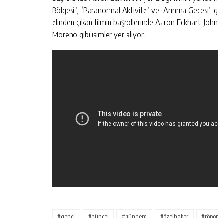
Bölgesi”, “Paranormal Aktivite” ve “Arınma Gecesi” gi
A OSB’NIN İLK
CHP SAMSUN TEŞKILATINDAN GÜ
elinden çıkan filmin başrollerinde Aaron Eckhart, John
MESAJ
Moreno gibi isimler yer alıyor.
KIŞI
GÜNLÜK HABER AKIŞI
#genel
#güncel
#gündem
#özelhaber
#röpor