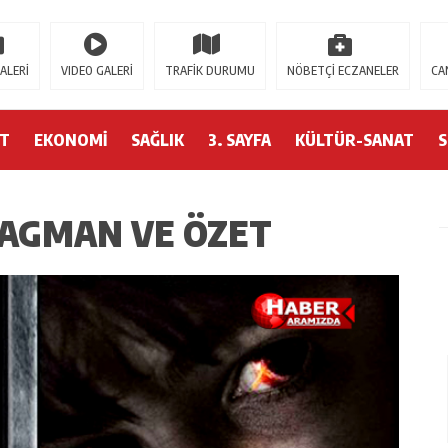
ler
Casitap
Casitoros
Casino Spino
grandpashabet
Jojobet
https://contact.
ALERİ
VIDEO GALERİ
TRAFİK DURUMU
NÖBETÇİ ECZANELER
CA
ET
EKONOMİ
SAĞLIK
3. SAYFA
KÜLTÜR-SANAT
RAGMAN VE ÖZET