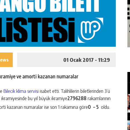
01 Ocak 2017 - 11:29
iews
ük ikramiye ve amorti kazanan numaralar
te
Bilecik klima servisi
isabet etti. Talihlilerin biletlerinden 3’ü
aşı ikramiyesinde bu yıl büyük ikramiye
2796288
rakamlarının
orti kazanan numaralar ise son 1 rakamına göre
0 – 5
oldu.