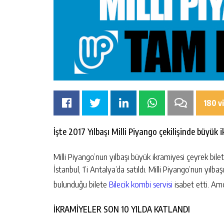
180 v
İşte 2017 Yılbaşı Milli Piyango çekilişinde büy
Milli Piyango’nun yılbaşı büyük ikramiyesi çeyrek bile
İstanbul, 1’i Antalya’da satıldı. Milli Piyango’nun yılb
bulunduğu bilete
Bilecik kombi servisi
isabet etti. Am
İKRAMİYELER SON 10 YILDA KATLANDI