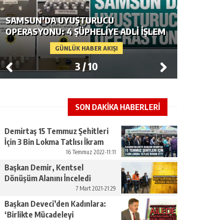
SAMSUN’DA UYUŞTURUCU
OPERASYONU: 4 ŞÜPHELIYE ADLI İŞLEM
SAMSUN
GÜNLÜK HABER AKIŞI
3
/
10
SON DAKİKA HABERLERİ
Demirtaş 15 Temmuz Şehitleri
İçin 3 Bin Lokma Tatlısı İkram
Etti
16 Temmuz 2022-11:11
Başkan Demir, Kentsel
Dönüşüm Alanını İnceledi
7 Mart 2021-21:29
Başkan Deveci’den Kadınlara:
‘Birlikte Mücadeleyi