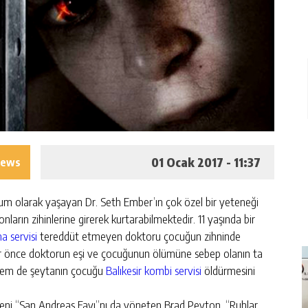
01 Ocak 2017 - 11:37
iews
um olarak yaşayan Dr. Seth Ember’ın çok özel bir yeteneği
onların zihinlerine girerek kurtarabilmektedir. 11 yaşında bir
ma servisi
tereddüt etmeyen doktoru çocuğun zihninde
eler önce doktorun eşi ve çocuğunun ölümüne sebep olanın ta
k hem de şeytanın çocuğu
Balıkesir kombi servisi
öldürmesini
meni “San Andreas Fayı”nı da yöneten Brad Peyton. “Ruhlar