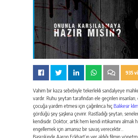
935 v
Vahim bir kaza sebebiyle tekerlekli sandalyeye mahk
vardır. Ruhu şeytan tarafından ele geçirilen insanları, 
çocuğa yardım etmesi için çağırılınca hiç
Balıkesir kli
gördüğü şey şaşkına çevirir. Rastladığı şeytan, sen
kendisidir. Doktor, artık hem kendi intikamını alma
engellemek için amansız bir savaş verecektir…
Başrolünde Aaron Eckhart’ın yer aldığı filmin yönet