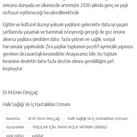
ömrünü dünyada ve ülkemizde artırmıştır.2030 yılında genç ve yaşlı
nüfusun eşitleneceği hesabedilmektedir.
Eğitim ve kültürel düzeyi yüksek yaşlıların gelecekte daha iyi yaşam
şartlarında yaşamak ve barınmak isteyeceği gerçeği de göz önüne
alınırsa yaşlılara şimdiden daha fazla yatırım ve sağlık, sosyal
harcamalar yapılmalıdır.Zira yaşlılar toplumun pozitif ayrımcılık yapması
gereken dezavantajlı kesimidirler.Anayasamız bile; bu toplum
kesimine devletin daha fazla destek olması gerekliliğini şart
koşmuştur.
Dr.M.Emin Dinççağ
Halk Sağlığı Ve İç Hastalıkları Uzmanı
barınma
Dr.M. Emin Dinççağ
Halk Sağlığı Ve İç Hastalıkları Uzmanı
huzurevleri
YAŞLILAR İÇİN DAHA FAZLA YATIRIM GEREKLİ
yaşlı nüfus
yaşlılar