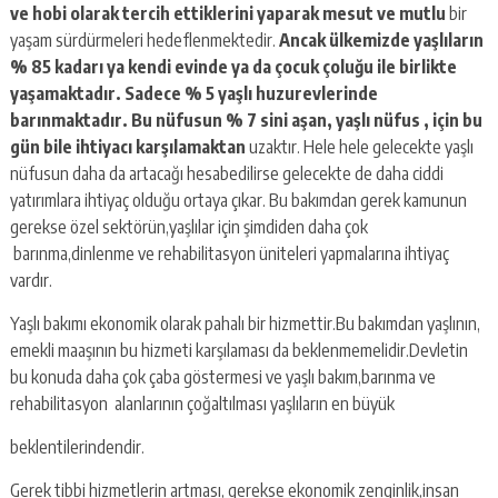
ve hobi olarak tercih ettiklerini yaparak mesut ve mutlu
bir
yaşam sürdürmeleri hedeflenmektedir.
Ancak ülkemizde yaşlıların
% 85 kadarı ya kendi evinde ya da çocuk çoluğu ile birlikte
yaşamaktadır. Sadece % 5 yaşlı huzurevlerinde
barınmaktadır. Bu nüfusun % 7 sini aşan, yaşlı nüfus , için bu
gün bile ihtiyacı karşılamaktan
uzaktır. Hele hele gelecekte yaşlı
nüfusun daha da artacağı hesabedilirse gelecekte de daha ciddi
yatırımlara ihtiyaç olduğu ortaya çıkar. Bu bakımdan gerek kamunun
gerekse özel sektörün,yaşlılar için şimdiden daha çok
barınma,dinlenme ve rehabilitasyon üniteleri yapmalarına ihtiyaç
vardır.
Yaşlı bakımı ekonomik olarak pahalı bir hizmettir.Bu bakımdan yaşlının,
emekli maaşının bu hizmeti karşılaması da beklenmemelidir.Devletin
bu konuda daha çok çaba göstermesi ve yaşlı bakım,barınma ve
rehabilitasyon alanlarının çoğaltılması yaşlıların en büyük
beklentilerindendir.
Gerek tibbi hizmetlerin artması, gerekse ekonomik zenginlik,insan