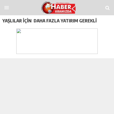
Siteler
Casitap
Casitoros
Casino Spino
grandpashabet
Jojobet
https://cont
YAŞLILAR İÇİN DAHA FAZLA YATIRIM GEREKLİ