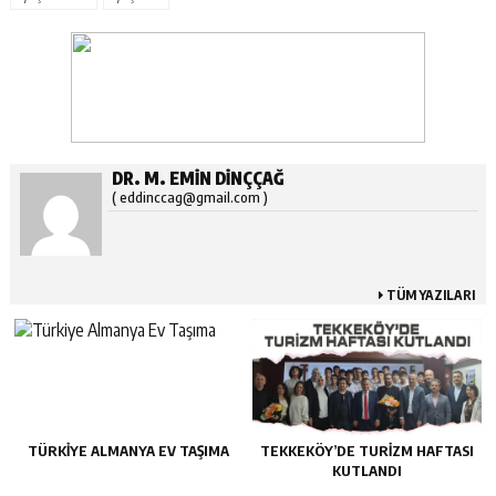
DR. M. EMİN DİNÇÇAĞ
( eddinccag@gmail.com )
TÜM YAZILARI
TÜRKIYE ALMANYA EV TAŞIMA
TEKKEKÖY’DE TURIZM HAFTASI
KUTLANDI