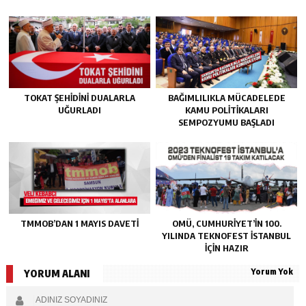
TOKAT ŞEHIDINI DUALARLA
BAĞIMLILIKLA MÜCADELEDE
UĞURLADI
KAMU POLITIKALARI
SEMPOZYUMU BAŞLADI
TMMOB’DAN 1 MAYIS DAVETI
OMÜ, CUMHURIYET’IN 100.
YILINDA TEKNOFEST İSTANBUL
IÇIN HAZIR
Yorum Yok
YORUM ALANI