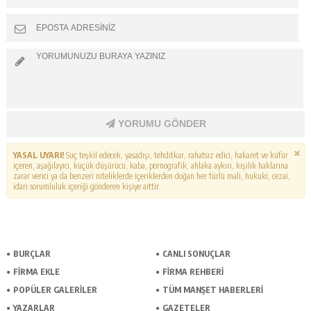
YORUMU GÖNDER
YASAL UYARI!
Suç teşkil edecek, yasadışı, tehditkar, rahatsız edici, hakaret ve küfür
içeren, aşağılayıcı, küçük düşürücü, kaba, pornografik, ahlaka aykırı, kişilik haklarına
zarar verici ya da benzeri niteliklerde içeriklerden doğan her türlü mali, hukuki, cezai,
idari sorumluluk içeriği gönderen kişiye aittir.
BURÇLAR
CANLI SONUÇLAR
FİRMA EKLE
FİRMA REHBERİ
POPÜLER GALERİLER
TÜM MANŞET HABERLERİ
YAZARLAR
GAZETELER